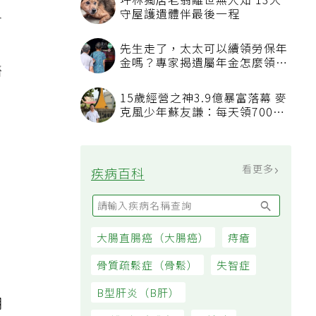
，
坪林獨居老翁離世無人知 13犬
守屋護遺體伴最後一程
會
。
先生走了，太太可以續領勞保年
金嗎？專家揭遺屬年金怎麼領，
醫
看順位還要看資格
15歲經營之神3.9億暴富落幕 麥
克風少年蘇友謙：每天領700元
過日子
看更多
疾病百科
大腸直腸癌（大腸癌）
痔瘡
骨質疏鬆症（骨鬆）
失智症
B型肝炎（B肝）
期