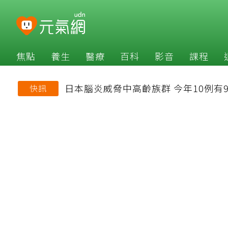
焦點
養生
醫療
百科
影音
課程
日本腦炎威脅中高齡族群 今年10例有
快訊