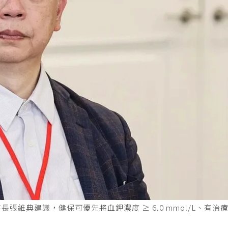
維典建議，健保可優先將血鉀濃度 ≥ 6.0 mmol/L、有治