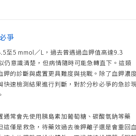
必爭
5至5 mmol／L，過去曾遇過血鉀值高達9.3
看似仍意識清楚，但病情隨時可能急轉直下。這類
血鉀的診斷與處置更具難度與挑戰。除了血鉀濃
與快速檢測結果進行判斷，對於分秒必爭的急診
。
置通常會先使用胰島素加葡萄糖、碳酸氫鈉等藥
但這僅是救急，待藥效過去後鉀離子還是會重回