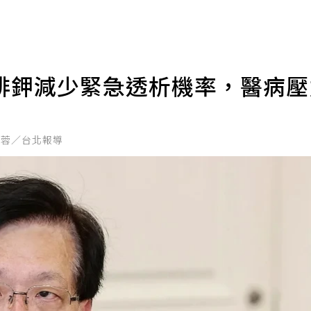
排鉀減少緊急透析機率，醫病
孟蓉／台北報導