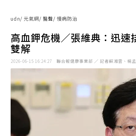
udn
/
元氣網
/
醫聲
/
慢病防治
高血鉀危機／張維典：迅速
雙解
2026-06-15 16:24:27
聯合報健康事業部 ／ 記者蘇湘雲、楊