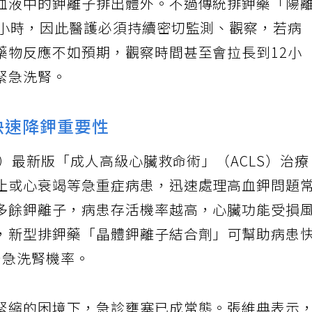
血液中的鉀離子排出體外。不過傳統排鉀藥「陽
6小時，因此醫護必須持續密切監測、觀察，若病
藥物反應不如預期，觀察時間甚至會拉長到12小
緊急洗腎。
快速降鉀重要性
A）最新版「成人高級心臟救命術」（ACLS）治
止或心衰竭等急重症病患，迅速處理高血鉀問題
多餘鉀離子，病患存活機率越高，心臟功能受損
，新型排鉀藥「晶體鉀離子結合劑」可幫助病患
緊急洗腎機率。