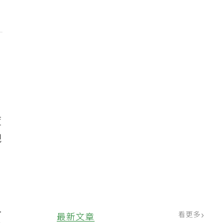
度
現
血
看更多
最新文章