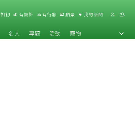
好如初
有設計
有行旅
願景
我的新聞
名人
專題
活動
寵物