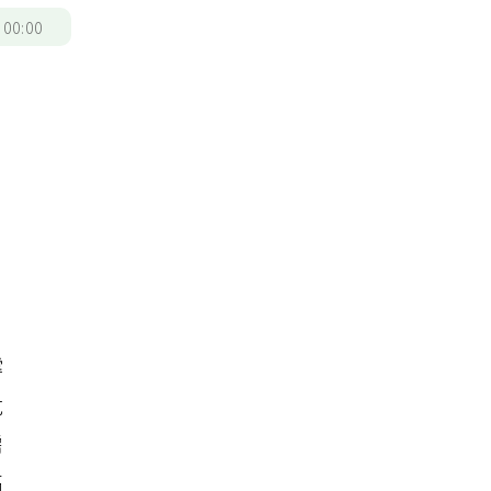
/
00:00
撐
危
需