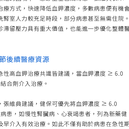
緊縮的困境下，急診壅塞已成常態。張維典表示
治療方式，快速降低血鉀濃度，多數病患便有機
洗腎室人力較充足時段，部分病患甚至無需住院
診滯留壓力具有重大價值，也能進一步優化整體
節後續醫療資源
性高血鉀治療共識皆建議，當血鉀濃度 ≥ 6.0
離子結合劑介入治療。
張維典建議，健保可優先將血鉀濃度 ≥ 6.0
風險病患，如慢性腎臟病、心衰竭患者，列為新藥健
及早介入有效治療。如此不僅有助於病患在急性