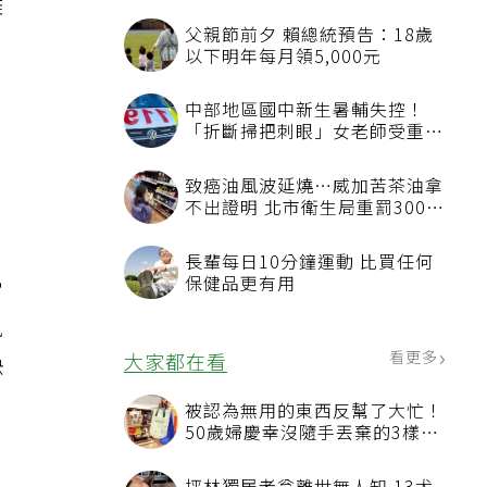
離
父親節前夕 賴總統預告：18歲
以下明年每月領5,000元
中部地區國中新生暑輔失控！
「折斷掃把刺眼」女老師受重傷
恐失明
致癌油風波延燒…威加苦茶油拿
不出證明 北市衛生局重罰300萬
元
療
長輩每日10分鐘運動 比買任何
保健品更有用
常
風
看更多
大家都在看
快
被認為無用的東西反幫了大忙！
50歲婦慶幸沒隨手丟棄的3樣物
品