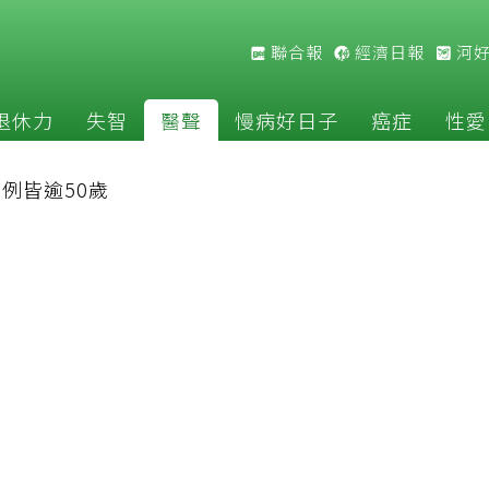
聯合報
經濟日報
河
退休力
失智
醫聲
慢病好日子
癌症
性愛
9例皆逾50歲