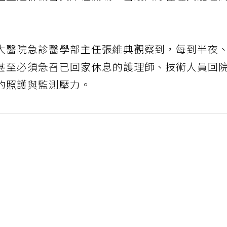
碰上透析機台與床位滿載，醫護團隊往往只能在
大醫院急診醫學部主任張維典觀察到，每到半夜
甚至必須急召已回家休息的護理師、技術人員回
的照護與監測壓力。