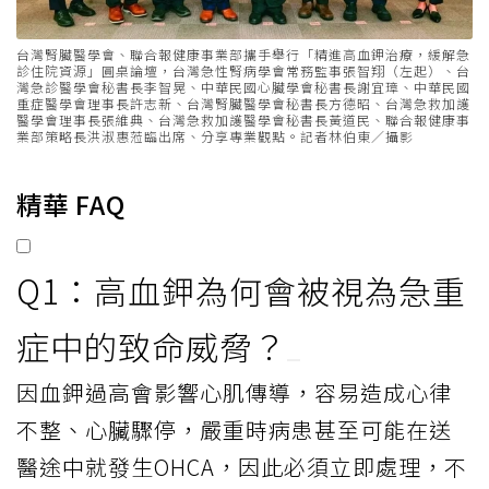
台灣腎臟醫學會、聯合報健康事業部攜手舉行「精進高血鉀治療，緩解急
診住院資源」圓桌論壇，台灣急性腎病學會常務監事張智翔（左起）、台
灣急診醫學會秘書長李智晃、中華民國心臟學會秘書長謝宜璋、中華民國
重症醫學會理事長許志新、台灣腎臟醫學會秘書長方德昭、台灣急救加護
醫學會理事長張維典、台灣急救加護醫學會秘書長黃道民、聯合報健康事
業部策略長洪淑惠蒞臨出席、分享專業觀點。記者林伯東／攝影
精華 FAQ
Q1：高血鉀為何會被視為急重
症中的致命威脅？
因血鉀過高會影響心肌傳導，容易造成心律
不整、心臟驟停，嚴重時病患甚至可能在送
醫途中就發生OHCA，因此必須立即處理，不