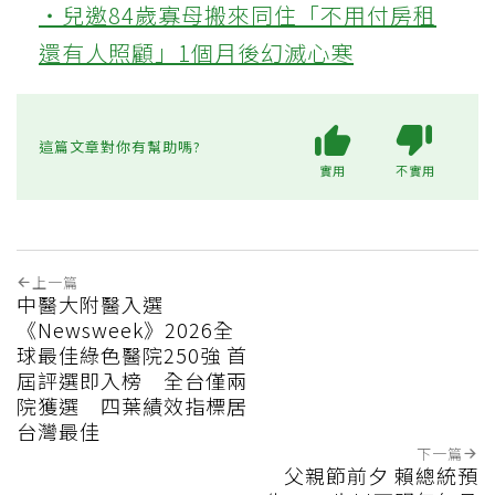
‧兒邀84歲寡母搬來同住「不用付房租
還有人照顧」1個月後幻滅心寒
這篇文章對你有幫助嗎?
實用
不實用
上一篇
中醫大附醫入選
《Newsweek》2026全
球最佳綠色醫院250強 首
屆評選即入榜 全台僅兩
院獲選 四葉績效指標居
台灣最佳
下一篇
父親節前夕 賴總統預