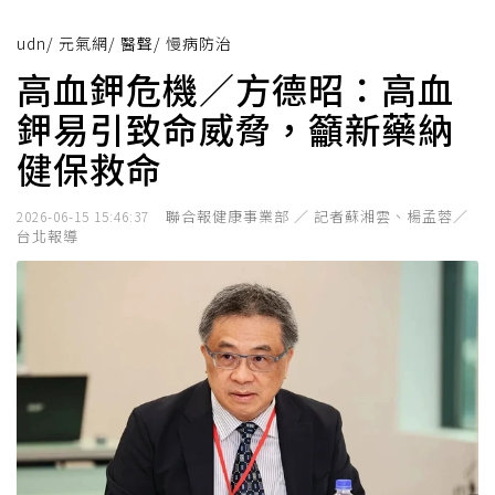
udn
/
元氣網
/
醫聲
/
慢病防治
高血鉀危機／方德昭：高血
鉀易引致命威脅，籲新藥納
健保救命
聯合報健康事業部 ／ 記者蘇湘雲、楊孟蓉／
2026-06-15 15:46:37
台北報導