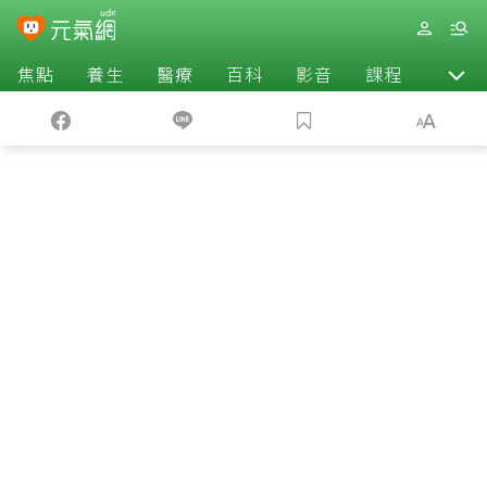
焦點
養生
醫療
百科
影音
課程
退休