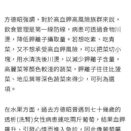
方德昭強調，對於高血鉀高風險族群來說，
飲食管理是第一線防線，病患可透過食物川
燙，降低鉀離子攝取量。若想吃素、吃青
菜，又不想承受高血鉀風險，可以把菜切小
塊，用水清洗後川燙，以減少鉀離子含量，
高麗菜等顏色較淺的蔬菜，鉀離子往往比菠
菜、地瓜葉等深色蔬菜來得少，可列為選
項。
在水果方面，過去方德昭曾遇到七十幾歲的
透析(洗腎)女性病患連吃兩斤葡萄，結果血鉀
飆升、引發心悸而進入急診，因此像葡萄屬