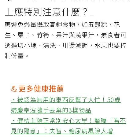
上應特別注意什麼？
應避免過量攝取高鉀食物，如五穀粽、花
生、栗子、竹筍、果汁與蔬果汁，素食者可
透過切小塊、清洗、川燙減鉀，水果也要控
制份量。
💪更多健康推薦
‧被認為無用的東西反幫了大忙！50歲
婦慶幸沒隨手丟棄的3樣物品
‧健檢血糖正常別安心太早！醫曝「看不
見的隱患」：失智、糖尿病風險大增