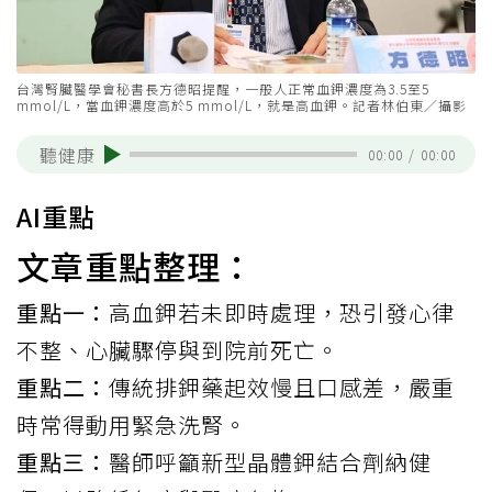
台灣腎臟醫學會秘書長方德昭提醒，一般人正常血鉀濃度為3.5至5
mmol/L，當血鉀濃度高於5 mmol/L，就是高血鉀。記者林伯東／攝影
聽健康
00:00
/
00:00
AI重點
文章重點整理：
重點一：
高血鉀若未即時處理，恐引發心律
不整、心臟驟停與到院前死亡。
重點二：
傳統排鉀藥起效慢且口感差，嚴重
時常得動用緊急洗腎。
重點三：
醫師呼籲新型晶體鉀結合劑納健