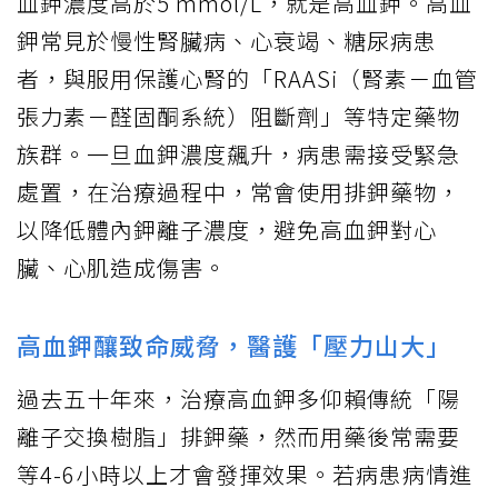
血鉀濃度高於5 mmol/L，就是高血鉀。高血
鉀常見於慢性腎臟病、心衰竭、糖尿病患
者，與服用保護心腎的「RAASi（腎素－血管
張力素－醛固酮系統）阻斷劑」等特定藥物
族群。一旦血鉀濃度飆升，病患需接受緊急
處置，在治療過程中，常會使用排鉀藥物，
以降低體內鉀離子濃度，避免高血鉀對心
臟、心肌造成傷害。
高血鉀釀致命威脅，醫護「壓力山大」
過去五十年來，治療高血鉀多仰賴傳統「陽
離子交換樹脂」排鉀藥，然而用藥後常需要
等4-6小時以上才會發揮效果。若病患病情進