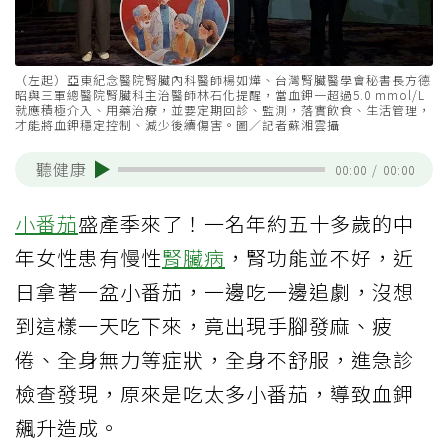
（左起）亞東紀念醫院腎臟內科醫師楊如燁、台灣腎臟醫學會秘書長方德
昭與三軍總醫院腎臟科主治醫師林石化提醒，當血鉀一超過5.0 mmol/L
就應積極介入、用藥治療，並要定期回診、監測，落實飲食、生活管理，
才能將血鉀穩定控制、減少後續傷害。圖／記者蘇湘雲攝
聽健康
00:00
/
00:00
小番茄
盛產季來了！一名年約五十多歲的中
年女性患有慢性
腎臟病
，腎功能並不好，近
日拿著一盆小番茄，一邊吃一邊追劇，沒想
到這樣一天吃下來，竟出現手腳發麻、疲
倦、全身無力等症狀，全身不舒服，進急診
檢查發現，原來是吃太多小番茄，導致血鉀
飆升造成。