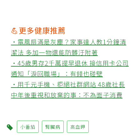
💪更多健康推薦
‧電風扇滿是灰塵？家事達人教1分鐘清
潔法 多加一物還能防髒汙附著
‧45歲男存2千萬提早退休 接信用卡公司
通知「淚回職場」：有錢也碰壁
‧用千元手機、拒絕社群網站 48歲社長
中年後重視和放棄的事：不為面子消費
小番茄
腎臟病
高血鉀