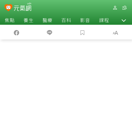
焦點
養生
醫療
百科
影音
課程
退休