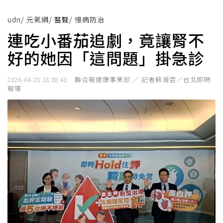
udn
/
元氣網
/
醫聲
/
慢病防治
連吃小番茄追劇，竟讓腎不
好的她因「這問題」掛急診
聯合報健康事業部 ／ 記者蘇湘雲／台北即時
2026-04-28 18:08:42
報導