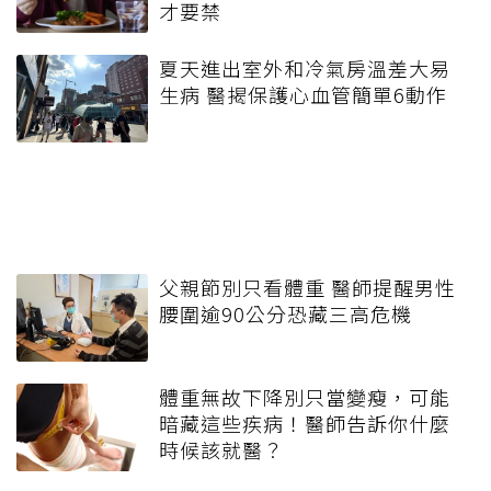
才要禁
夏天進出室外和冷氣房溫差大易
生病 醫揭保護心血管簡單6動作
父親節別只看體重 醫師提醒男性
腰圍逾90公分恐藏三高危機
體重無故下降別只當變瘦，可能
暗藏這些疾病！醫師告訴你什麼
時候該就醫？