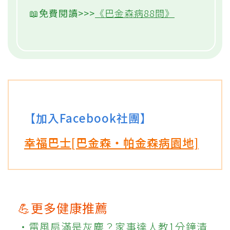
📖免費閱讀>>>
《巴金森病88問》
【加入Facebook社團】
幸福巴士[巴金森‧帕金森病園地]
💪更多健康推薦
‧電風扇滿是灰塵？家事達人教1分鐘清