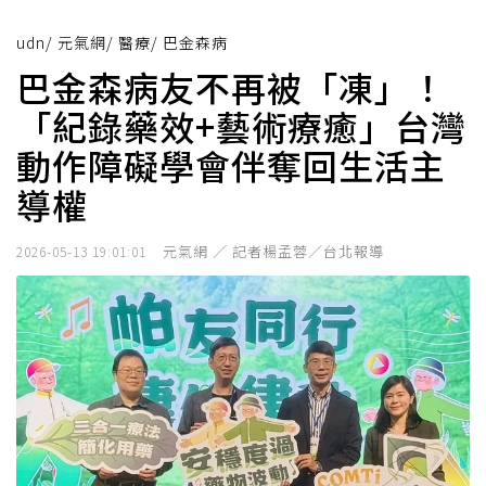
udn
/
元氣網
/
醫療
/
巴金森病
巴金森病友不再被「凍」！
「紀錄藥效+藝術療癒」台灣
動作障礙學會伴奪回生活主
導權
元氣網 ／ 記者楊孟蓉／台北報導
2026-05-13 19:01:01