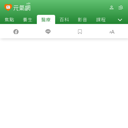
焦點
養生
醫療
百科
影音
課程
退休