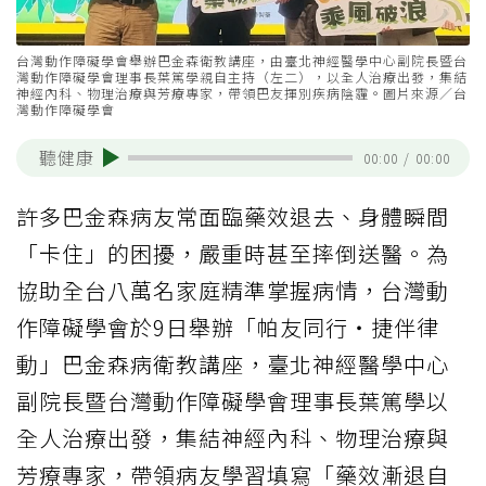
台灣動作障礙學會舉辦巴金森衛教講座，由臺北神經醫學中心副院長暨台
灣動作障礙學會理事長葉篤學親自主持（左二），以全人治療出發，集結
神經內科、物理治療與芳療專家，帶領巴友揮別疾病陰霾。圖片來源／台
灣動作障礙學會
聽健康
00:00
/
00:00
許多巴金森病友常面臨藥效退去、身體瞬間
「卡住」的困擾，嚴重時甚至摔倒送醫。為
協助全台八萬名家庭精準掌握病情，台灣動
作障礙學會於9日舉辦「帕友同行・捷伴律
動」巴金森病衛教講座，臺北神經醫學中心
副院長暨台灣動作障礙學會理事長葉篤學以
全人治療出發，集結神經內科、物理治療與
芳療專家，帶領病友學習填寫「藥效漸退自