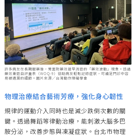
許多病友在長期服藥後，常面對藥效提早消退的「藥效波動」現象。透過
藥效漸退自評量表（WOQ-9）協助病友輕鬆記錄症狀，可補足門診中容
易被遺漏的細節。圖片來源／台灣動作障礙學會
物理治療結合藝術芳療，強化身心韌性
規律的運動介入同時也是減少跌倒次數的關
鍵。透過舞蹈等律動治療，能刺激大腦多巴
胺分泌，改善步態與凍凝症狀。台北市物理