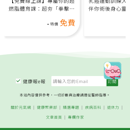
【免費線上課】專屬你的超
乳癌運動訓練入門
燃脂體育課：超夯「拳擊有
伴你術後身心靈
氧」高壓族在家釋放壓力無
上影音課）
免費
負擔
特價
健康報e報
本站內容僅供參考，一切診斷與治療請遵從醫師指導。
關於元氣網
健康聚樂部
精選專題
疾病百科
退休力
文章首頁
專欄作家