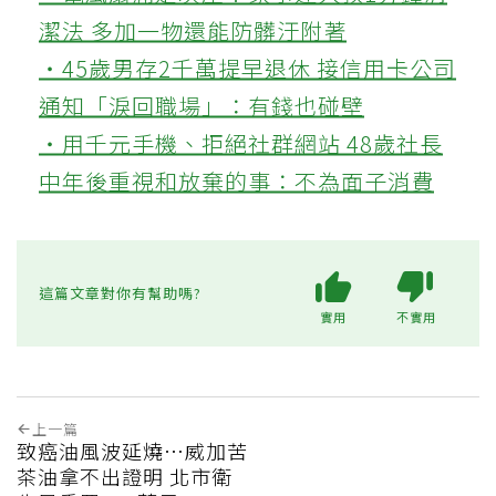
潔法 多加一物還能防髒汙附著
‧45歲男存2千萬提早退休 接信用卡公司
通知「淚回職場」：有錢也碰壁
‧用千元手機、拒絕社群網站 48歲社長
中年後重視和放棄的事：不為面子消費
這篇文章對你有幫助嗎?
實用
不實用
上一篇
致癌油風波延燒…威加苦
茶油拿不出證明 北市衛