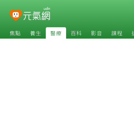
焦點
養生
醫療
百科
影音
課程