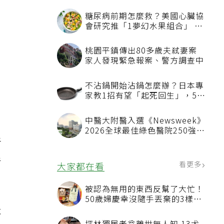
者
手
不