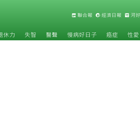
聯合報
經濟日報
河
退休力
失智
醫聲
慢病好日子
癌症
性愛