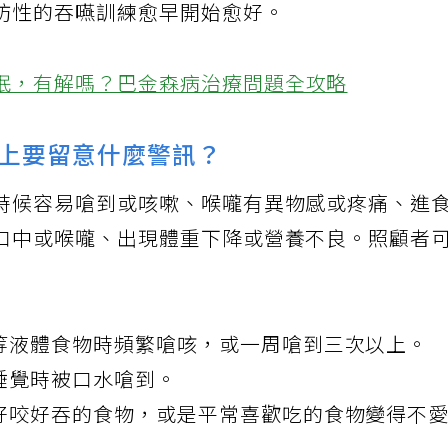
防性的吞嚥訓練愈早開始愈好。
眠，有解嗎？巴金森病治療問題全攻略
上要留意什麼警訊？
時候容易嗆到或咳嗽、喉嚨有異物感或疼痛、進
口中或喉嚨、出現體重下降或營養不良。照顧者
等液體食物時頻繁嗆咳，或一周嗆到三次以上。
睡覺時被口水嗆到。
好咬好吞的食物，或是平常喜歡吃的食物變得不