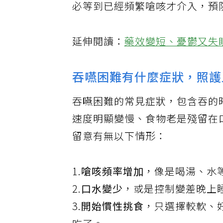
必等到已經頻繁嗆咳才介入，預
延伸閱讀：
藥效變短、憂鬱又失
吞嚥困難有什麼症狀，照護
吞嚥困難的常見症狀，包含吞的
速度明顯變慢、食物老是殘留在
留意有無以下情形：
1.
嗆咳頻率增加
，像是喝湯、水
2.
口水變少
，或是控制變差晚上
3.
開始慣性挑食
，只選擇較軟、