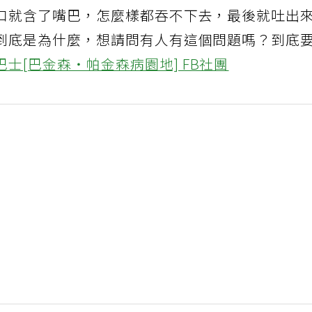
口就含了嘴巴，怎麼樣都吞不下去，最後就吐出
到底是為什麼，想請問有人有這個問題嗎？到底
巴士[巴金森‧帕金森病園地] FB社團