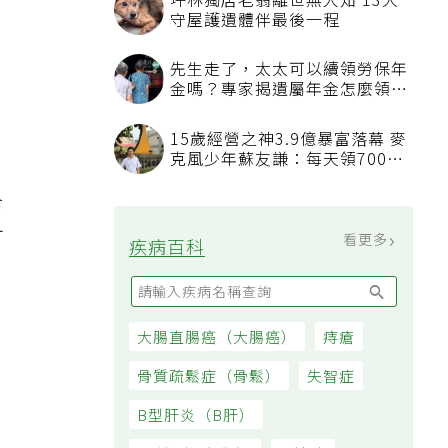
食
可
愛