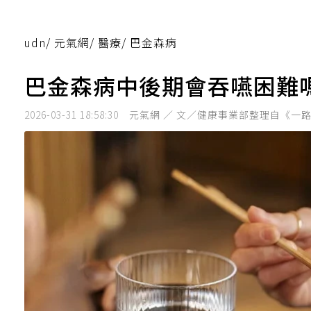
udn
/
元氣網
/
醫療
/
巴金森病
巴金森病中後期會吞嚥困難
2026-03-31 18:58:30
元氣網 ／ 文／健康事業部整理自《一