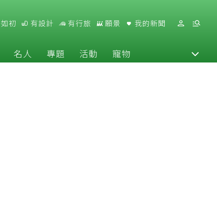
好如初
有設計
有行旅
願景
我的新聞
名人
專題
活動
寵物