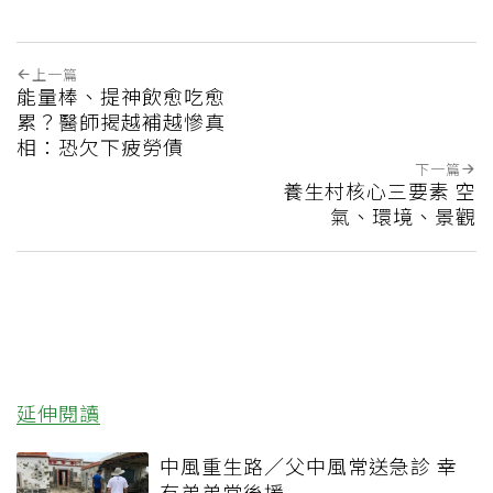
上一篇
能量棒、提神飲愈吃愈
累？醫師揭越補越慘真
相：恐欠下疲勞債
下一篇
養生村核心三要素 空
氣、環境、景觀
延伸閱讀
中風重生路／父中風常送急診 幸
有弟弟當後援