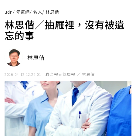
udn
/
元氣網
/
名人
/
林思偕
林思偕／抽屜裡，沒有被遺
忘的事
林思偕
聯合報元氣周報 ／ 林思偕
2026-04-12 12:26:01