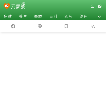
焦點
養生
醫療
百科
影音
課程
退休