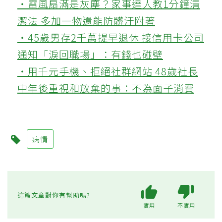
‧電風扇滿是灰塵？家事達人教1分鐘清
潔法 多加一物還能防髒汙附著
‧45歲男存2千萬提早退休 接信用卡公司
通知「淚回職場」：有錢也碰壁
‧用千元手機、拒絕社群網站 48歲社長
中年後重視和放棄的事：不為面子消費
病情
這篇文章對你有幫助嗎?
實用
不實用