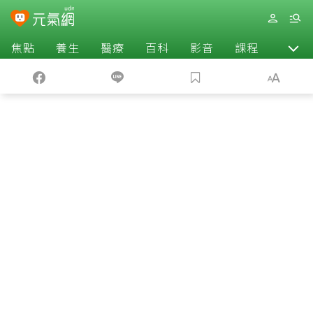
焦點
養生
醫療
百科
影音
課程
退休