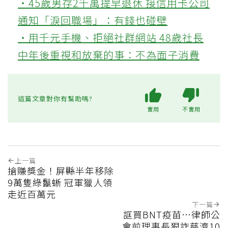
‧45歲男存2千萬提早退休 接信用卡公司
通知「淚回職場」：有錢也碰壁
‧用千元手機、拒絕社群網站 48歲社長
中年後重視和放棄的事：不為面子消費
這篇文章對你有幫助嗎?
實用
不實用
上一篇
搶賺獎金！屏縣半年移除
9萬隻綠鬣蜥 冠軍獵人領
走近百萬元
下一篇
誆買BNT疫苗…律師公
會前理事長狠詐慈濟10