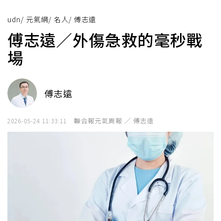
udn
/
元氣網
/
名人
/
傅志遠
傅志遠／外傷急救的毫秒戰
場
傅志遠
聯合報元氣周報 ／ 傅志遠
2026-05-24 11:33:11