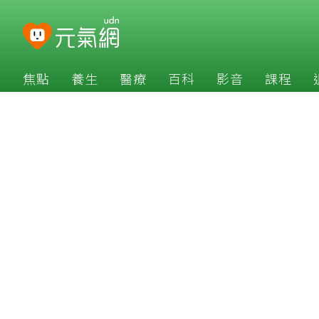
焦點
養生
醫療
百科
影音
課程