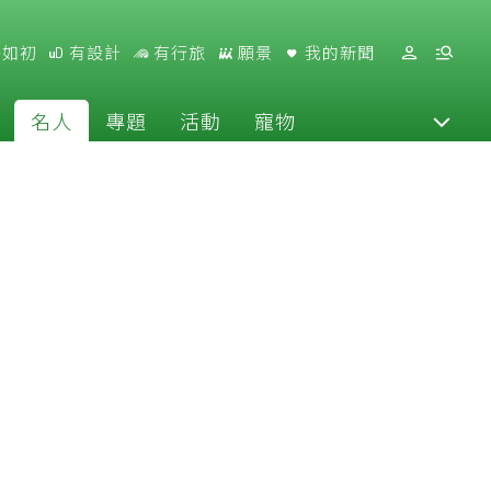
好如初
有設計
有行旅
願景
我的新聞
名人
專題
活動
寵物