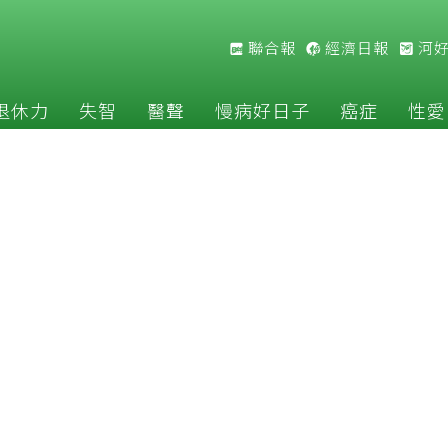
聯合報
經濟日報
河
退休力
失智
醫聲
慢病好日子
癌症
性愛