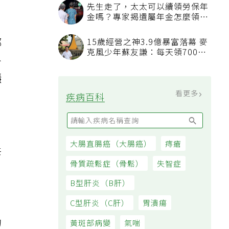
先生走了，太太可以續領勞保年
金嗎？專家揭遺屬年金怎麼領，
看順位還要看資格
鄰
15歲經營之神3.9億暴富落幕 麥
克風少年蘇友謙：每天領700元
外
過日子
隱
看更多
疾病百科
大腸直腸癌（大腸癌）
痔瘡
共
骨質疏鬆症（骨鬆）
失智症
。
B型肝炎（B肝）
C型肝炎（C肝）
胃潰瘍