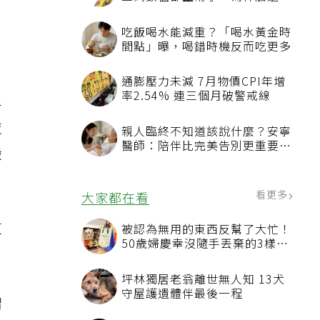
三高數值都正常了，為什麼還不
能停藥？
吃飯喝水能減重？「喝水黃金時
間點」曝，喝錯時機反而吃更多
通膨壓力未減 7月物價CPI年增
率2.54% 連三個月破警戒線
半
夜
親人臨終不知道該說什麼？安寧
醫師：陪伴比完美告別更重要，
搬
4句話值得及早說出口
看更多
大家都在看
這
被認為無用的東西反幫了大忙！
50歲婦慶幸沒隨手丟棄的3樣物
品
坪林獨居老翁離世無人知 13犬
守屋護遺體伴最後一程
謂