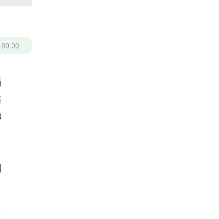
/
00:00
尚
備
轉
間