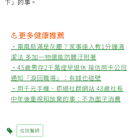
下」的事。
💪更多健康推薦
‧電風扇滿是灰塵？家事達人教1分鐘清
潔法 多加一物還能防髒汙附著
‧45歲男存2千萬提早退休 接信用卡公司
通知「淚回職場」：有錢也碰壁
‧用千元手機、拒絕社群網站 48歲社長
中年後重視和放棄的事：不為面子消費
住院醫師