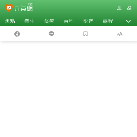
焦點
養生
醫療
百科
影音
課程
退休