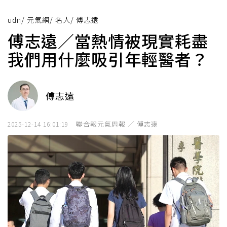
udn
/
元氣網
/
名人
/
傅志遠
傅志遠／當熱情被現實耗盡
我們用什麼吸引年輕醫者？
傅志遠
聯合報元氣周報 ／ 傅志遠
2025-12-14 16:01:19