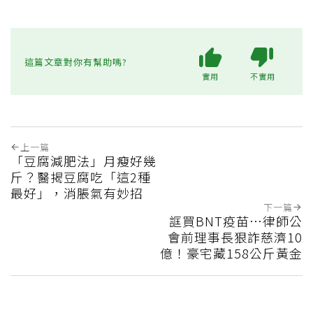
這篇文章對你有幫助嗎?
實用
不實用
上一篇
「豆腐減肥法」月瘦好幾
斤？醫揭豆腐吃「這2種
最好」，消脹氣有妙招
下一篇
誆買BNT疫苗…律師公
會前理事長狠詐慈濟10
億！豪宅藏158公斤黃金