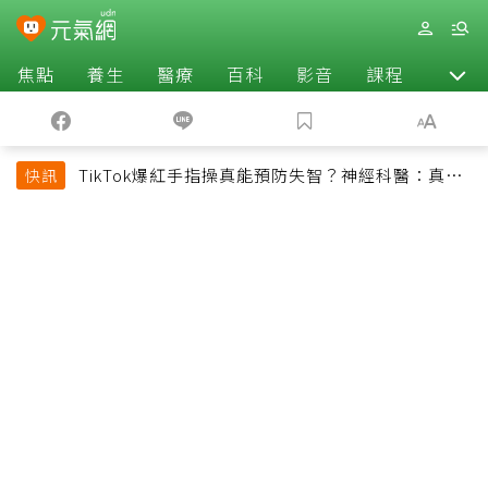
焦點
養生
醫療
百科
影音
課程
退休
TikTok爆紅手指操真能預防失智？神經科醫：真正
快訊
該做的是4件事