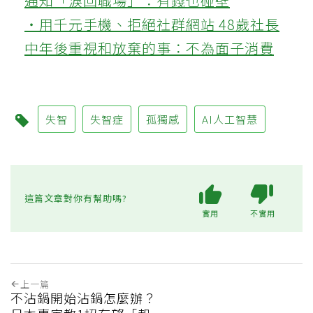
通知「淚回職場」：有錢也碰壁
‧用千元手機、拒絕社群網站 48歲社長
中年後重視和放棄的事：不為面子消費
失智
失智症
孤獨感
AI人工智慧
這篇文章對你有幫助嗎?
實用
不實用
上一篇
不沾鍋開始沾鍋怎麼辦？