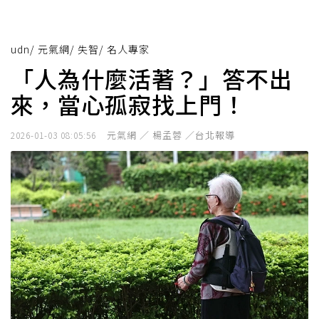
udn
/
元氣網
/
失智
/
名人專家
「人為什麼活著？」答不出
來，當心孤寂找上門！
元氣網 ／ 楊孟蓉 ／台北報導
2026-01-03 08:05:56