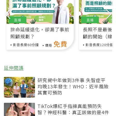
直播
直播
拚命延緩退化，卻漏了事前
長照不是最後
照顧規劃？
顧的開始（線
免費
跨領域專家與
影音長度60分鐘
影音長度120分鐘
價格
延伸閱讀
研究揭中年做到3件事 失智症平
均晚13年發生！WHO：近半風險
其實可預防
TikTok爆紅手指操真能預防失
智？神經科醫：真正該做的是4件