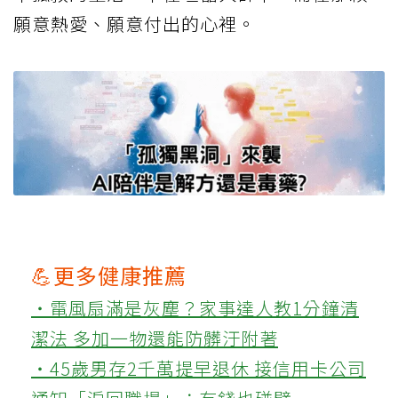
願意熱愛、願意付出的心裡。
💪更多健康推薦
‧電風扇滿是灰塵？家事達人教1分鐘清
潔法 多加一物還能防髒汙附著
‧45歲男存2千萬提早退休 接信用卡公司