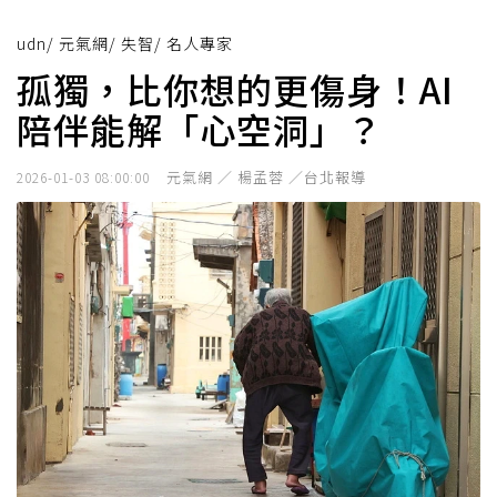
udn
/
元氣網
/
失智
/
名人專家
孤獨，比你想的更傷身！AI
陪伴能解「心空洞」？
元氣網 ／ 楊孟蓉 ／台北報導
2026-01-03 08:00:00