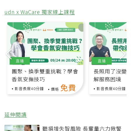
udn x WaCare 獨家線上課程
直播
直播
團聚、換季雙重挑戰？學會
長照用了沒變
香氛安撫技巧
解服務困境
免費
影音長度40分鐘
影音長度40分鐘
價格
延伸閱讀
聽損增失智風險 長輩量六力揪警