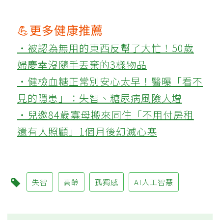
💪更多健康推薦
‧被認為無用的東西反幫了大忙！50歲
婦慶幸沒隨手丟棄的3樣物品
‧健檢血糖正常別安心太早！醫曝「看不
見的隱患」：失智、糖尿病風險大增
‧兒邀84歲寡母搬來同住「不用付房租
還有人照顧」1個月後幻滅心寒
失智
高齡
孤獨感
AI人工智慧