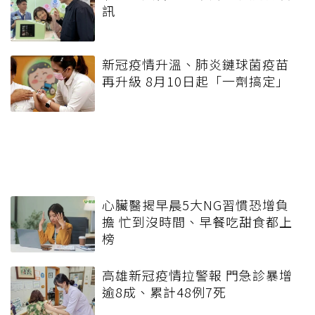
訊
新冠疫情升溫、肺炎鏈球菌疫苗
再升級 8月10日起「一劑搞定」
心臟醫揭早晨5大NG習慣恐增負
擔 忙到沒時間、早餐吃甜食都上
榜
高雄新冠疫情拉警報 門急診暴增
逾8成、累計48例7死