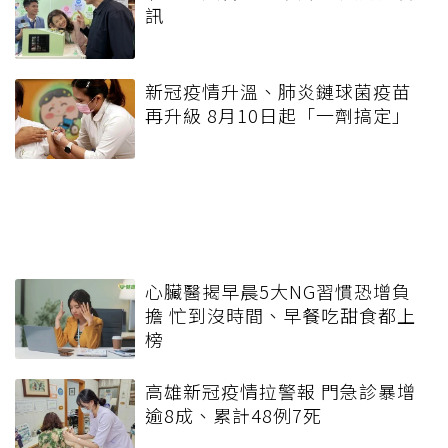
訊
新冠疫情升溫、肺炎鏈球菌疫苗
再升級 8月10日起「一劑搞定」
心臟醫揭早晨5大NG習慣恐增負
擔 忙到沒時間、早餐吃甜食都上
榜
高雄新冠疫情拉警報 門急診暴增
逾8成、累計48例7死