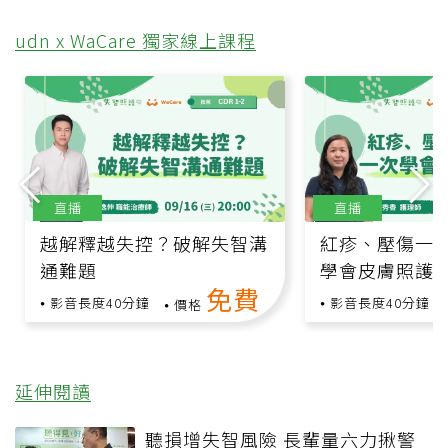
udn x WaCare 獨家線上課程
直播
直播
越解釋越失控？破解失智溝
紅疹、壓傷一
通難題
學會皮膚照護
免費
影音長度40分鐘
影音長度40分鐘
價格
延伸閱讀
聽損增失智風險 長輩量六力揪警