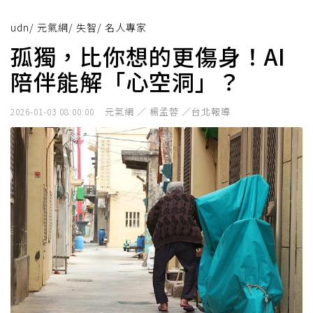
udn
/
元氣網
/
失智
/
名人專家
孤獨，比你想的更傷身！AI
陪伴能解「心空洞」？
元氣網 ／ 楊孟蓉 ／台北報導
2026-01-03 08:00:00