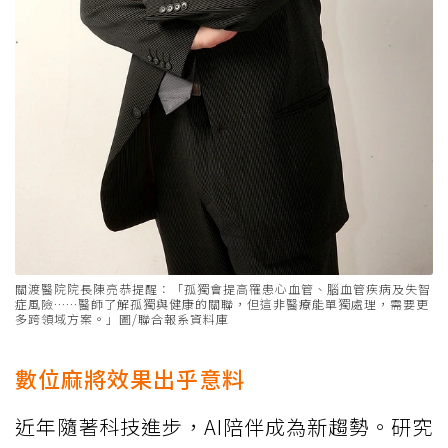
關渡醫院院長陳亮恭提醒：「孤獨會提高罹患心血管、腦血管疾病及失智
症風險……醫師了解孤獨與健康的關聯，但這非醫療能單獨處理，需要更
多跨領域方案。」圖/聯合報系資料庫
數位麻將效果出乎意料
近年隨著科技進步，AI陪伴成為新趨勢。研究