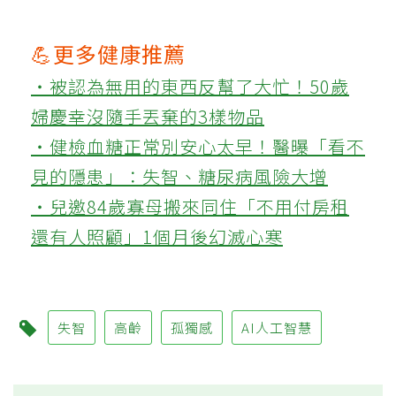
💪更多健康推薦
‧被認為無用的東西反幫了大忙！50歲
婦慶幸沒隨手丟棄的3樣物品
‧健檢血糖正常別安心太早！醫曝「看不
見的隱患」：失智、糖尿病風險大增
‧兒邀84歲寡母搬來同住「不用付房租
還有人照顧」1個月後幻滅心寒
失智
高齡
孤獨感
AI人工智慧