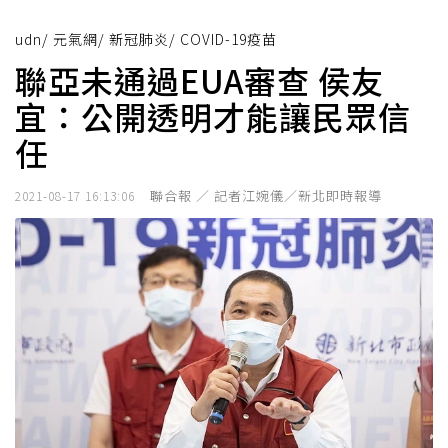
udn
/
元氣網
/
新冠肺炎
/
COVID-19疫苗
聯亞未通過EUA審查 侯友
宜：公開透明才能讓民眾信
任
聯合報 ／ 記者江婉儀／新北即時報導
2021-08-17 16:13:06