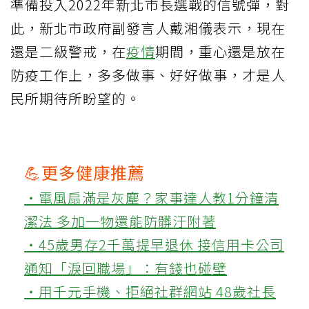
準備投入2022年新北市長選戰的信號彈，對
此，新北市政府副發言人戴湘儀表示，現在
還是二級警戒，在
疫情
期間，重心還是放在
防疫工作上，多多做事、好好做事，才是人
民所期待所盼望的。
💪更多健康推薦
‧電風扇滿是灰塵？家事達人教1分鐘清
潔法 多加一物還能防髒汙附著
‧45歲男存2千萬提早退休 接信用卡公司
通知「淚回職場」：有錢也碰壁
‧用千元手機、拒絕社群網站 48歲社長