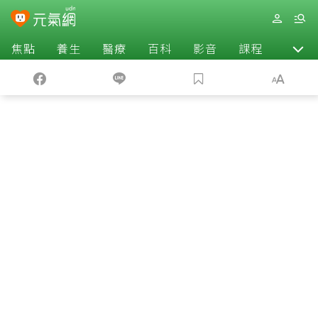
焦點
養生
醫療
百科
影音
課程
退休