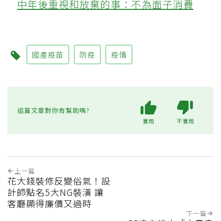
中年後重視和放棄的事：不為面子消費
國產疫苗
防疫
疫情
這篇文章對你有幫助嗎?
實用
不實用
上一篇
花大錢裝修反變俗氣！設
計師點名5大NG裝潢 讓
客廳顯得廉價又過時
下一篇