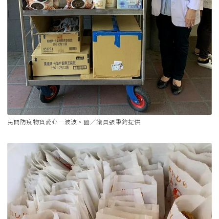
民間防疫物資愛心一波波。圖／議員張秉鈞提供