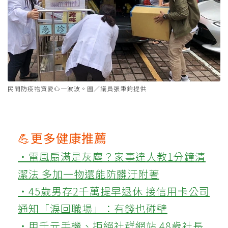
民間防疫物資愛心一波波。圖／議員張秉鈞提供
💪更多健康推薦
‧電風扇滿是灰塵？家事達人教1分鐘清
潔法 多加一物還能防髒汙附著
‧45歲男存2千萬提早退休 接信用卡公司
通知「淚回職場」：有錢也碰壁
‧用千元手機、拒絕社群網站 48歲社長