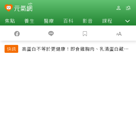
焦點
養生
醫療
百科
影音
課程
退休
高蛋白不等於更健康！即食雞胸肉、乳清蛋白藏陷
快訊
阱 醫提醒「這類人」尤其要小心