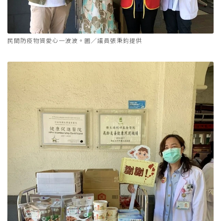
民間防疫物資愛心一波波。圖／議員張秉鈞提供