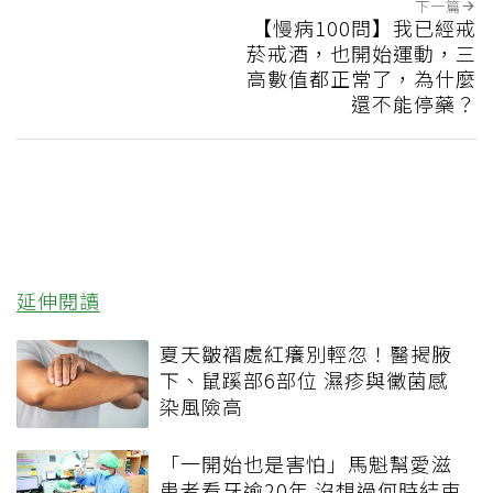
下一篇
【慢病100問】我已經戒
菸戒酒，也開始運動，三
高數值都正常了，為什麼
還不能停藥？
延伸閱讀
夏天皺褶處紅癢別輕忽！醫揭腋
下、鼠蹊部6部位 濕疹與黴菌感
染風險高
「一開始也是害怕」馬魁幫愛滋
患者看牙逾20年 沒想過何時結束