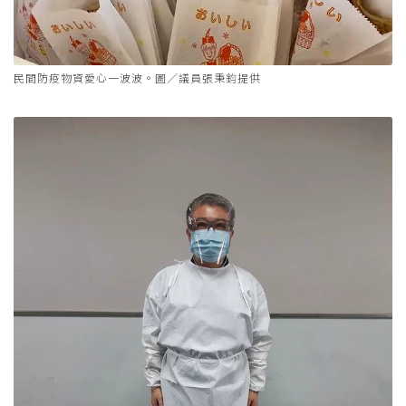
民間防疫物資愛心一波波。圖／議員張秉鈞提供