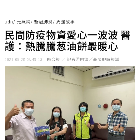
udn
/
元氣網
/
新冠肺炎
/
周邊故事
民間防疫物資愛心一波波 醫
護：熱騰騰葱油餅最暖心
聯合報 ／ 記者游明煌／基隆即時報導
2021-05-28 08:49:13