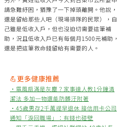
請急難紓困，猶豫了一下掉頭離開。他說，
還是留給那些人吧（現場排隊的民眾），自
己雖是低收入戶，但也沒迫切需要這筆補
助，況且低收入戶已有每個月1500元補助，
還是把這筆救命錢留給有需要的人。
💪更多健康推薦
‧電風扇滿是灰塵？家事達人教1分鐘清
潔法 多加一物還能防髒汙附著
‧45歲男存2千萬提早退休 接信用卡公司
通知「淚回職場」：有錢也碰壁