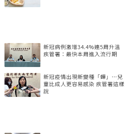
新冠病例激增34.4%連5周升溫
疾管署：最快本周進入流行期
新冠疫情出現新變種「蟬」…兒
童比成人更容易感染 疾管署這樣
說