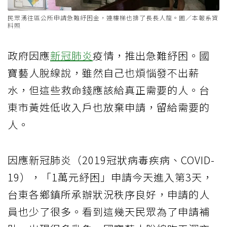
民眾湧往區公所申請急難紓困金，連樓梯也排了長長人龍。圖／本報系資
料照
政府因應
新冠肺炎
疫情，推出急難紓困。國
寶藝人脫線說，雖然自己也煩惱發不出薪
水，但這些救命錢應該給真正需要的人。台
東市黃姓低收入戶也放棄申請，留給需要的
人。
因應新冠肺炎（2019冠狀病毒疾病、COVID-
19），「1萬元紓困」申請今天進入第3天，
台東各鄉鎮所承辦狀況秩序良好，申請的人
員也少了很多。看到這幾天民眾為了申請補