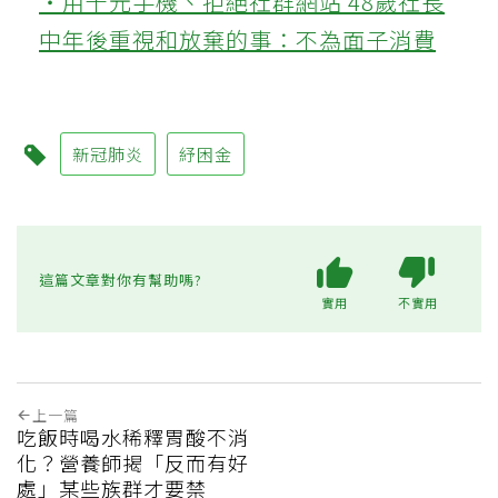
‧用千元手機、拒絕社群網站 48歲社長
中年後重視和放棄的事：不為面子消費
新冠肺炎
紓困金
這篇文章對你有幫助嗎?
實用
不實用
上一篇
吃飯時喝水稀釋胃酸不消
化？營養師揭「反而有好
處」某些族群才要禁