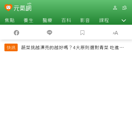
焦點
養生
醫療
百科
影音
課程
退休
蔬菜挑越漂亮的越好嗎？4大原則選對青菜 吃進纖
快訊
維、維生素與植化素