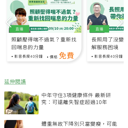
直播
直播
照顧壓得喘不過氣？重新找
長照用了沒變
回喘息的力量
解服務困境
免費
影音長度40分鐘
影音長度40分鐘
價格
延伸閱讀
中年守住3項健康條件 最新研
究：可遠離失智症超過10年
體重無故下降別只當變瘦，可能