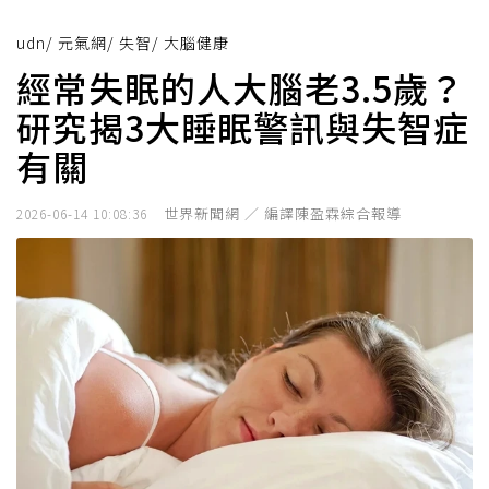
udn
/
元氣網
/
失智
/
大腦健康
經常失眠的人大腦老3.5歲？
研究揭3大睡眠警訊與失智症
有關
世界新聞網 ／ 編譯陳盈霖綜合報導
2026-06-14 10:08:36