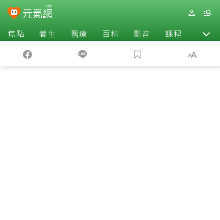
焦點
養生
醫療
百科
影音
課程
退休