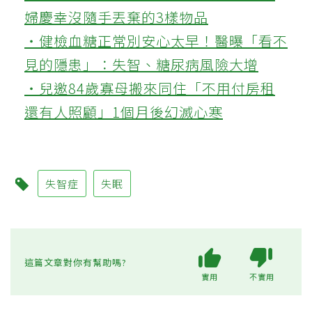
婦慶幸沒隨手丟棄的3樣物品
‧健檢血糖正常別安心太早！醫曝「看不
見的隱患」：失智、糖尿病風險大增
‧兒邀84歲寡母搬來同住「不用付房租
還有人照顧」1個月後幻滅心寒
失智症
失眠
這篇文章對你有幫助嗎?
實用
不實用