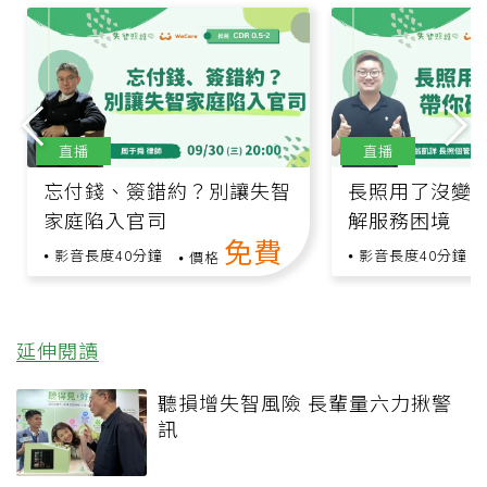
直播
直播
忘付錢、簽錯約？別讓失智
長照用了沒變
家庭陷入官司
解服務困境
免費
影音長度40分鐘
影音長度40分鐘
價格
延伸閱讀
聽損增失智風險 長輩量六力揪警
訊