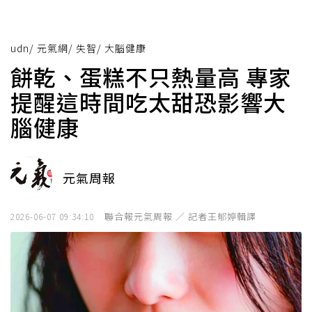
udn
/
元氣網
/
失智
/
大腦健康
餅乾、蛋糕不只熱量高 專家
提醒這時間吃太甜恐影響大
腦健康
元氣周報
聯合報元氣周報 ／ 記者王郁婷輯譯
2026-06-07 09:34:10