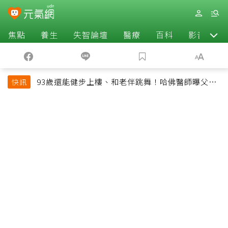
焦點
養生
失智論壇
醫療
百科
影音
93歲還能健步上樓、和老伴跳舞！哈佛醫師曝父親
快訊
長壽秘訣：沒吃保健品也不追養生潮