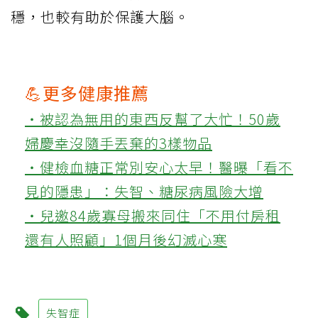
穩，也較有助於保護大腦。
💪更多健康推薦
‧被認為無用的東西反幫了大忙！50歲
婦慶幸沒隨手丟棄的3樣物品
‧健檢血糖正常別安心太早！醫曝「看不
見的隱患」：失智、糖尿病風險大增
‧兒邀84歲寡母搬來同住「不用付房租
還有人照顧」1個月後幻滅心寒
失智症