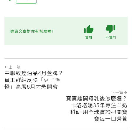
這篇文章對你有幫助嗎?
實用
不實用
上一篇
中聯致癌油品4月蓋牌？
員工群組反映「豆子怪
怪」高層6月才急開會
下一篇
寶寶離開母乳後怎麼選？
卡洛塔妮35年專注羊奶
科研 用全球實證把關寶
寶每一口營養