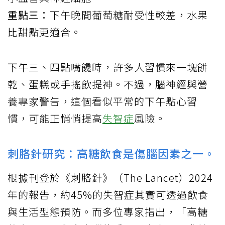
重點三：
下午晚間葡萄糖耐受性較差，水果
比甜點更適合。
下午三、四點嘴饞時，許多人習慣來一塊餅
乾、蛋糕或手搖飲提神。不過，腦神經與營
養專家警告，這個看似平常的下午點心習
慣，可能正悄悄提高
失智症
風險。
刺胳針研究：高糖飲食是傷腦因素之一。
根據刊登於《刺胳針》（The Lancet）2024
年的報告，約45%的失智症其實可透過飲食
與生活型態預防。而多位專家指出，「高糖