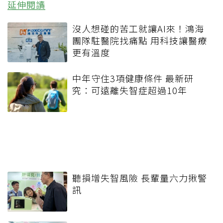
延伸閱讀
沒人想碰的苦工就讓AI來！鴻海
團隊駐醫院找痛點 用科技讓醫療
更有溫度
中年守住3項健康條件 最新研
究：可遠離失智症超過10年
聽損增失智風險 長輩量六力揪警
訊