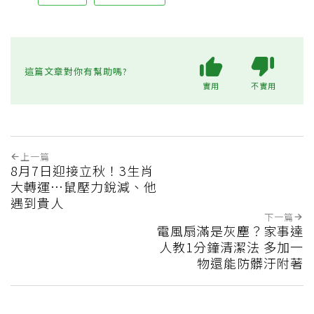
這篇文章對你有幫助嗎?
實用
不實用
上一篇
8月7日迎接立秋！3生肖
大轉運…鼠壓力銳減、他
遇到貴人
下一篇
電風扇滿是灰塵？家事達
人教1分鐘清潔法 多加一
物還能防髒汙附著