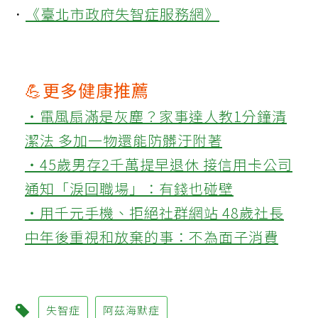
．
《臺北市政府失智症服務網》
💪更多健康推薦
‧電風扇滿是灰塵？家事達人教1分鐘清
潔法 多加一物還能防髒汙附著
‧45歲男存2千萬提早退休 接信用卡公司
通知「淚回職場」：有錢也碰壁
‧用千元手機、拒絕社群網站 48歲社長
中年後重視和放棄的事：不為面子消費
失智症
阿茲海默症