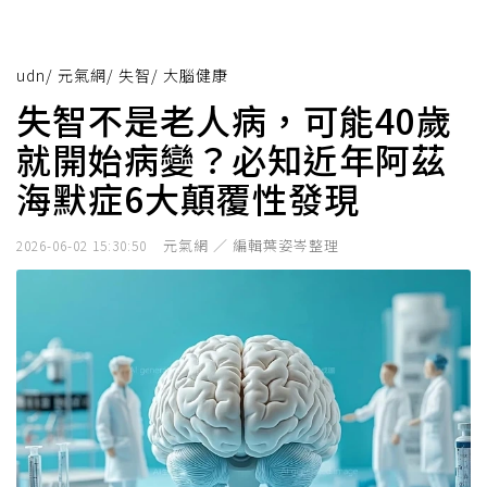
udn
/
元氣網
/
失智
/
大腦健康
失智不是老人病，可能40歲
就開始病變？必知近年阿茲
海默症6大顛覆性發現
元氣網 ／ 編輯葉姿岑整理
2026-06-02 15:30:50