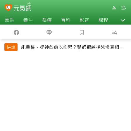
焦點
養生
醫療
百科
影音
課程
退休
能量棒、提神飲愈吃愈累？醫師揭越補越慘真相：
快訊
恐欠下疲勞債