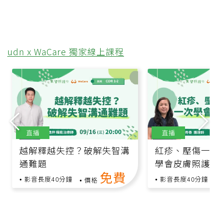
udn x WaCare 獨家線上課程
直播
直播
越解釋越失控？破解失智溝
紅疹、壓傷一
通難題
學會皮膚照護
免費
影音長度40分鐘
影音長度40分鐘
價格