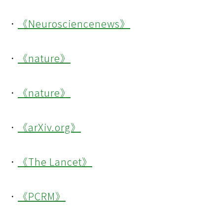
．
《Neurosciencenews》
．
《nature》
．
《nature》
．
《arXiv.org》
．
《The Lancet》
．
《PCRM》