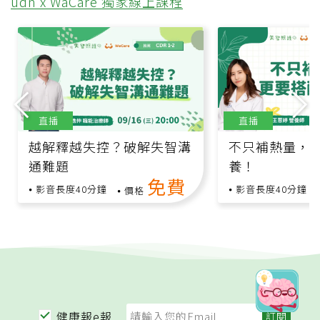
udn x WaCare 獨家線上課程
直播
直播
越解釋越失控？破解失智溝
不只補熱量，
通難題
養！
免費
影音長度40分鐘
影音長度40分鐘
價格
健康報e報