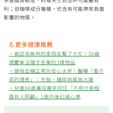
失智風險較低，約每天三到五杯可能最有
利；但咖啡成分複雜，也含有可能帶來負面
影響的物質。
💪更多健康推薦
‧被認為無用的東西反幫了大忙！50歲
婦慶幸沒隨手丟棄的3樣物品
‧健檢血糖正常別安心太早！醫曝「看不
見的隱患」：失智、糖尿病風險大增
‧兒邀84歲寡母搬來同住「不用付房租
還有人照顧」1個月後幻滅心寒