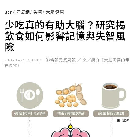
udn
/
元氣網
/
失智
/
大腦健康
少吃真的有助大腦？研究揭
飲食如何影響記憶與失智風
險
聯合報元氣周報 ／ 文／摘自《大腦需要的幸
2026-05-24 15:16:07
福食物》