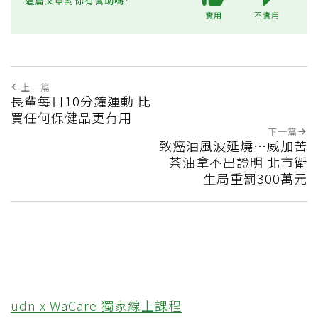
這篇文章對你有幫助嗎?
實用
不實用
上一篇
長輩每日10分鐘運動 比
買任何保健品更有用
下一篇
致癌油風波延燒…威加苦
茶油拿不出證明 北市衛
生局重罰300萬元
udn x WaCare 獨家線上課程