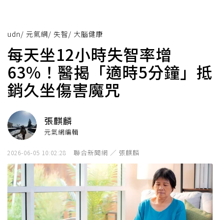
udn
/
元氣網
/
失智
/
大腦健康
每天坐12小時失智率增
63%！醫揭「適時5分鐘」抵
銷久坐傷害魔咒
張麒麟
元氣網編輯
聯合新聞網 ／ 張麒麟
2026-06-05 10:02:28