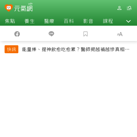
焦點
養生
醫療
百科
影音
課程
退休
能量棒、提神飲愈吃愈累？醫師揭越補越慘真相：
快訊
恐欠下疲勞債