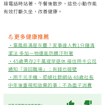
接電話時站著、午餐後散步，這些小動作能
有效打斷久坐，改善健康。
💪更多健康推薦
‧電風扇滿是灰塵？家事達人教1分鐘清
潔法 多加一物還能防髒汙附著
‧45歲男存2千萬提早退休 接信用卡公司
通知「淚回職場」：有錢也碰壁
‧用千元手機、拒絕社群網站 48歲社長
中年後重視和放棄的事：不為面子消費