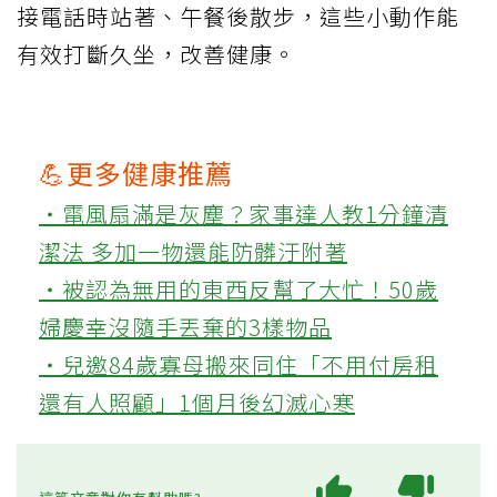
接電話時站著、午餐後散步，這些小動作能
有效打斷久坐，改善健康。
💪更多健康推薦
‧電風扇滿是灰塵？家事達人教1分鐘清
潔法 多加一物還能防髒汙附著
‧被認為無用的東西反幫了大忙！50歲
婦慶幸沒隨手丟棄的3樣物品
‧兒邀84歲寡母搬來同住「不用付房租
還有人照顧」1個月後幻滅心寒