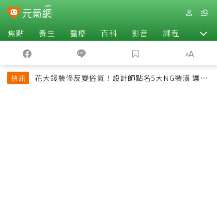
焦點
養生
醫療
百科
影音
課程
退休
花大錢裝修反變俗氣！設計師點名5大NG裝潢 讓客
快訊
廳顯得廉價又過時