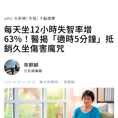
udn
/
元氣網
/
失智
/
大腦健康
每天坐12小時失智率增
63%！醫揭「適時5分鐘」抵
銷久坐傷害魔咒
張麒麟
元氣網編輯
聯合新聞網 ／ 張麒麟
2026-06-05 10:02:28