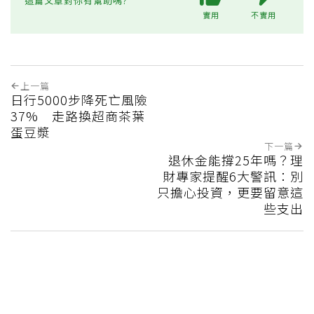
這篇文章對你有幫助嗎?
實用
不實用
上一篇
日行5000步降死亡風險
37% 走路換超商茶葉
蛋豆漿
下一篇
退休金能撐25年嗎？理
財專家提醒6大警訊：別
只擔心投資，更要留意這
些支出