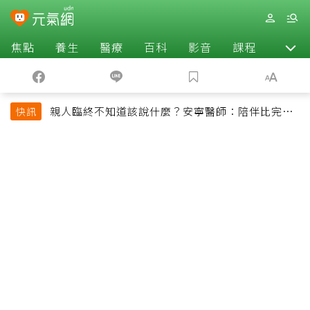
焦點
養生
醫療
百科
影音
課程
退休
親人臨終不知道該說什麼？安寧醫師：陪伴比完美
快訊
告別更重要，4句話值得及早說出口