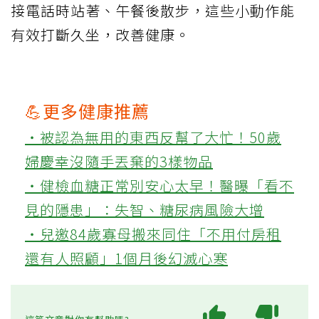
接電話時站著、午餐後散步，這些小動作能
有效打斷久坐，改善健康。
💪更多健康推薦
‧被認為無用的東西反幫了大忙！50歲
婦慶幸沒隨手丟棄的3樣物品
‧健檢血糖正常別安心太早！醫曝「看不
見的隱患」：失智、糖尿病風險大增
‧兒邀84歲寡母搬來同住「不用付房租
還有人照顧」1個月後幻滅心寒