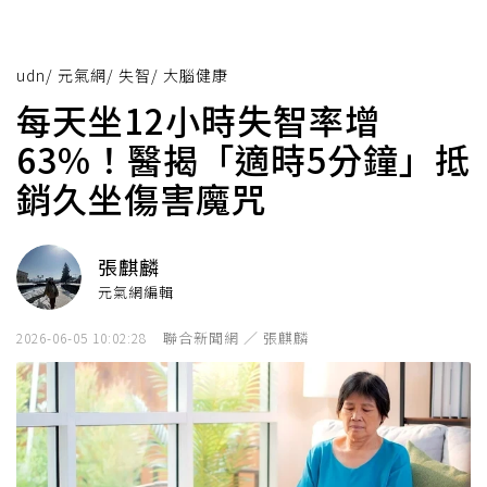
udn
/
元氣網
/
失智
/
大腦健康
每天坐12小時失智率增
63%！醫揭「適時5分鐘」抵
銷久坐傷害魔咒
張麒麟
元氣網編輯
聯合新聞網 ／ 張麒麟
2026-06-05 10:02:28