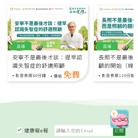
直播
直播
安寧不是最後才談：提早認
長照不是最後
識失智症的舒適照顧
顧的開始（線
免費
跨領域專家與
影音長度60分鐘
影音長度120分鐘
價格
健康報e報