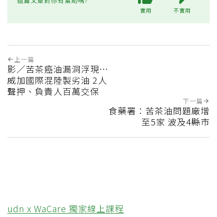
這篇文章對你有幫助嗎?
實用
不實用
上一篇
影／苦茶癌油漏洞浮現…
威加國際混陸製劣油 2人
聲押、負責人百萬交保
下一篇
食藥署：苦茶油問題廠增
至5家 波及4縣市
udn x WaCare 獨家線上課程