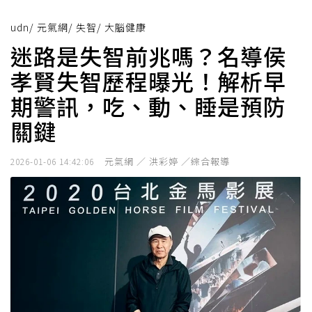
udn
/
元氣網
/
失智
/
大腦健康
迷路是失智前兆嗎？名導侯
孝賢失智歷程曝光！解析早
期警訊，吃、動、睡是預防
關鍵
元氣網 ／ 洪彩婷 ／綜合報導
2026-01-06 14:42:06