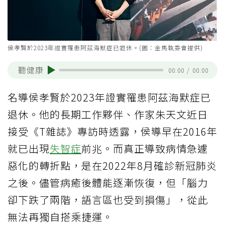
侯孝賢於2023年證實罹患阿茲海默症已退休。(圖：金馬執委會提供)
聽健康
00:00
/
00:00
名導侯孝賢於2023年證實罹患阿茲海默症已
退休。他的長期工作夥伴、作家朱天文近日
接受《T雜誌》專訪時透露，侯導早在2016年
就已出現
失智症
前兆。而真正導致病情急遽
惡化的轉折點，是在2022年8月確診新冠肺炎
之後。儘管病癒後體能逐漸恢復，但「腦力
卻下跌了兩階，語言區也受到損傷」，從此
無法再獨自搭乘捷運。