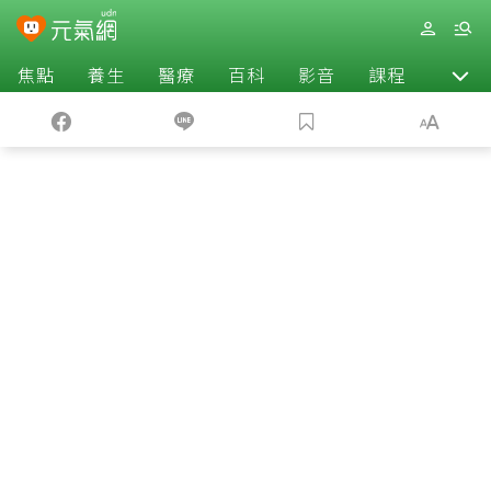
焦點
養生
醫療
百科
影音
課程
退休