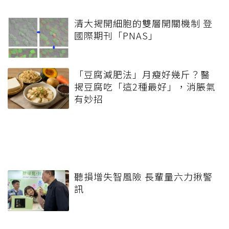
清大揭開細胞的雙層開關機制 登
國際期刊「PNAS」
「豆腐減肥法」月瘦好幾斤？醫
揭豆腐吃「這2種最好」，消脹氣
有妙招
聽損增失智風險 長輩量六力揪警
訊