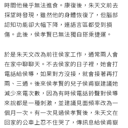
時間他幾乎無法進食。康復後，朱天文前去
探望時發現，雖然他的身體恢復了，但腦部
認知功能卻大幅下降，連語言區都受到損
傷。此後，侯孝賢已無法獨自搭乘捷運。
於是朱天文改為前往侯家工作，通常兩人會
在家中聊聊天。不去侯家的日子裡，她會打
電話給侯導，如果對方沒接，就會接著再打
兩、三通。後來侯孝賢的兒子侯甫嶽建議她
減少來電次數，因為有時候電話鈴聲對侯導
來說都是一種刺激，並建議見面頻率改為一
個月一次。有一次見過侯孝賢後，朱天文在
回家的公車上忍不住哭了，傳訊息給侯甫嶽