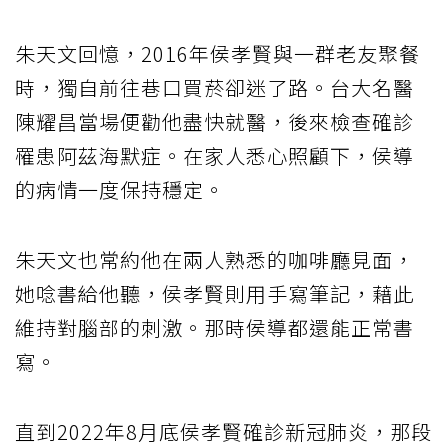
朱天文回憶，2016年侯孝賢與一群老友聚餐
時，獨自前往巷口買菸卻迷了路。台大名醫
陳耀昌當場便勸他盡快就醫，後來檢查確診
罹患阿茲海默症。在家人悉心照顧下，侯導
的病情一度保持穩定。
朱天文也常約他在兩人熟悉的咖啡廳見面，
她唸書給他聽，侯孝賢則用手寫筆記，藉此
維持對腦部的刺激。那時侯導都還能正常書
寫。
直到2022年8月底侯孝賢確診新冠肺炎，那段