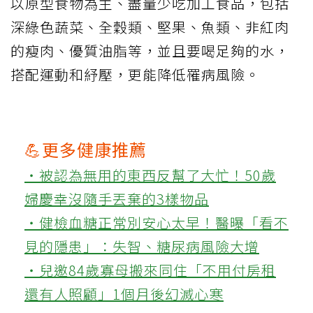
以原型食物為主、盡量少吃加工食品，包括
深綠色蔬菜、全穀類、堅果、魚類、非紅肉
的瘦肉、優質油脂等，並且要喝足夠的水，
搭配運動和紓壓，更能降低罹病風險。
💪更多健康推薦
‧被認為無用的東西反幫了大忙！50歲
婦慶幸沒隨手丟棄的3樣物品
‧健檢血糖正常別安心太早！醫曝「看不
見的隱患」：失智、糖尿病風險大增
‧兒邀84歲寡母搬來同住「不用付房租
還有人照顧」1個月後幻滅心寒