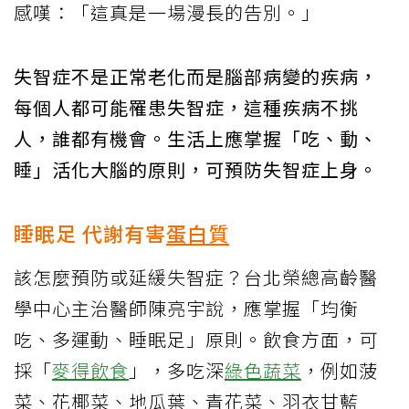
感嘆：「這真是一場漫長的告別。」
失智症不是正常老化而是腦部病變的疾病，
每個人都可能罹患失智症，這種疾病不挑
人，誰都有機會。生活上應掌握「吃、動、
睡」活化大腦的原則，可預防失智症上身。
睡眠足 代謝有害
蛋白質
該怎麼預防或延緩失智症？台北榮總高齡醫
學中心主治醫師陳亮宇說，應掌握「均衡
吃、多運動、睡眠足」原則。飲食方面，可
採「
麥得飲食
」，多吃深
綠色蔬菜
，例如菠
菜、花椰菜、地瓜葉、青花菜、羽衣甘藍