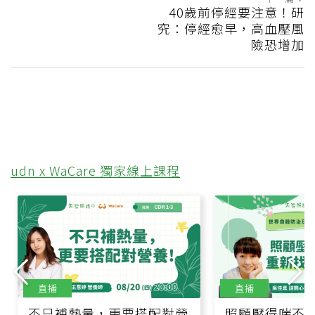
40歲前停經要注意！研
究：停經愈早，高血壓風
險恐增加
udn x WaCare 獨家線上課程
直播
直播
不只補熱量，更要搭配對營
照顧壓得喘不