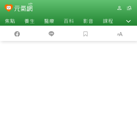
焦點
養生
醫療
百科
影音
課程
退休