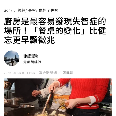
udn
/
元氣網
/
失智
/
像極了失智
廚房是最容易發現失智症的
場所！「餐桌的變化」比健
忘更早顯徵兆
張麒麟
元氣網編輯
聯合新聞網 ／ 張麒麟
2026-06-08 09:11:08