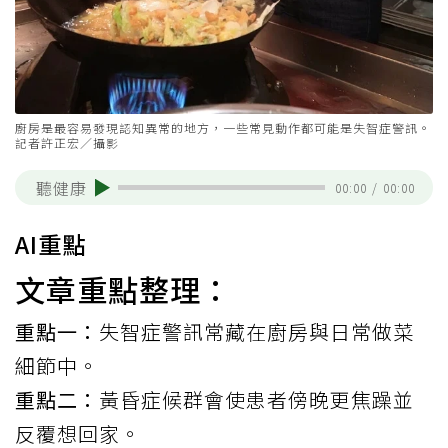
廚房是最容易發現認知異常的地方，一些常見動作都可能是失智症警訊。
記者許正宏／攝影
聽健康
00:00
/
00:00
AI重點
文章重點整理：
重點一：
失智症警訊常藏在廚房與日常做菜
細節中。
重點二：
黃昏症候群會使患者傍晚更焦躁並
反覆想回家。