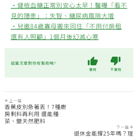
‧健檢血糖正常別安心太早！醫曝「看不
見的隱患」：失智、糖尿病風險大增
‧兒邀84歲寡母搬來同住「不用付房租
還有人照顧」1個月後幻滅心寒
這篇文章對你有幫助嗎?
實用
不實用
上一篇
香蕉皮別急著丟！7種廚
房剩料再利用 還能種
菜、變天然肥料
下一篇
退休金能撐25年嗎？理