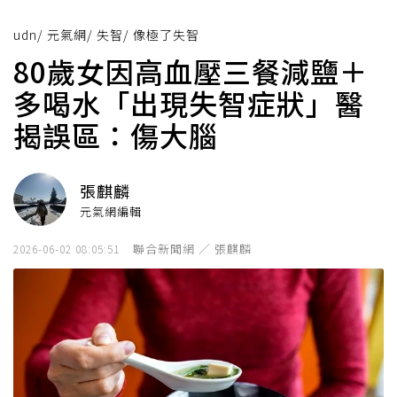
udn
/
元氣網
/
失智
/
像極了失智
80歲女因高血壓三餐減鹽＋
多喝水「出現失智症狀」醫
揭誤區：傷大腦
張麒麟
元氣網編輯
聯合新聞網 ／ 張麒麟
2026-06-02 08:05:51