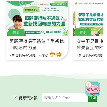
直播
直播
照顧壓得喘不過氣？重新找
安寧不是最後
回喘息的力量
識失智症的舒
免費
影音長度40分鐘
影音長度60分鐘
價格
健康報e報