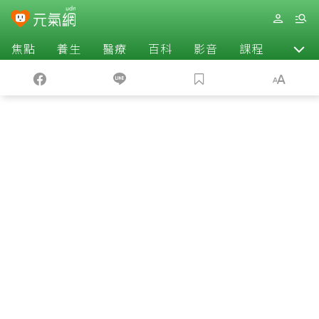
焦點
養生
醫療
百科
影音
課程
退休