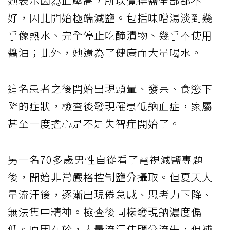
她表示因為血壓高，所以覺得鹽全部都不
好，因此開始極端減鹽。包括味噌湯淡到幾
乎像熱水、完全停止吃醃漬物、幾乎不使用
醬油；此外，她還為了健康而大量喝水。
這名患者之後開始出現頭暈、發呆、食慾下
降的症狀，檢查後發現罹患低鈉血症，家屬
甚至一度擔心是不是失智症開始了。
另一名70多歲男性自從看了電視減鹽專題
後，開始非常嚴格控制鹽分攝取。但夏天大
量流汗後，逐漸出現倦怠感、思考力下降、
無法集中精神。檢查後同樣發現鈉濃度偏
低。原因在於，大量流汗使鹽分流失，但補