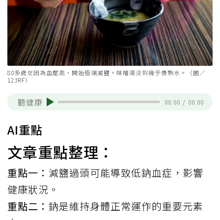
80多歲女因為血壓高，開始極端減鹽。味噌湯淡到幾乎像熱水。（圖／
123RF）
聽健康
00:00
/
00:00
AI重點
文章重點整理：
重點一：
減鹽過頭可能導致低鈉血症，影響
健康狀況。
重點二：
鈉是維持身體正常運作的重要元素