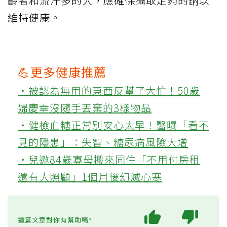
齡者和流汗多的人，應確保攝取足夠的鈉以
維持健康。
💪更多健康推薦
‧被認為無用的東西反幫了大忙！50歲
婦慶幸沒隨手丟棄的3樣物品
‧健檢血糖正常別安心太早！醫曝「看不
見的隱患」：失智、糖尿病風險大增
‧兒邀84歲寡母搬來同住「不用付房租
還有人照顧」1個月後幻滅心寒
這篇文章對你有幫助嗎?