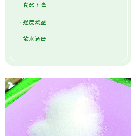
．食慾下降
．過度減鹽
．飲水過量