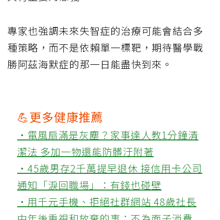
專家也強調未來失智症的治療可能會結合多
種策略，而不是依賴單一標靶，期待醫學戰
勝阿茲海默症的那一日能盡快到來。
💪更多健康推薦
‧電風扇滿是灰塵？家事達人教1分鐘清
潔法 多加一物還能防髒汙附著
‧45歲男存2千萬提早退休 接信用卡公司
通知「淚回職場」：有錢也碰壁
‧用千元手機、拒絕社群網站 48歲社長
中年後重視和放棄的事：不為面子消費