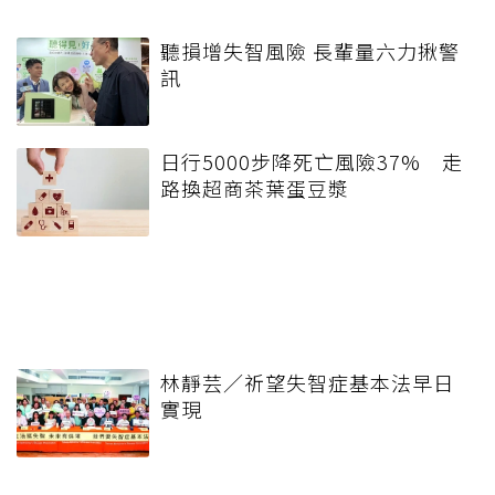
聽損增失智風險 長輩量六力揪警
訊
日行5000步降死亡風險37% 走
路換超商茶葉蛋豆漿
林靜芸／祈望失智症基本法早日
實現