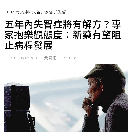
udn
/
元氣網
/
失智
/
像極了失智
五年內失智症將有解方？專
家抱樂觀態度：新藥有望阻
止病程發展
元氣網 ／ YS Chen
2026-01-06 08:58:41