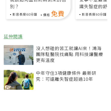
別？
識失智症的舒
免費
影音長度60分鐘
影音長度60分鐘
價格
延伸閱讀
沒人想碰的苦工就讓AI來！鴻海
團隊駐醫院找痛點 用科技讓醫療
更有溫度
中年守住3項健康條件 最新研
究：可遠離失智症超過10年