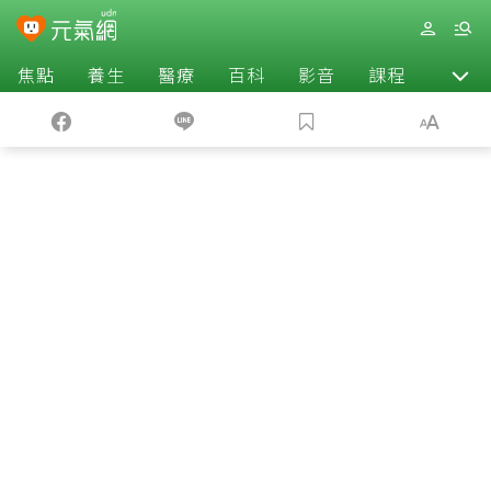
焦點
養生
醫療
百科
影音
課程
退休