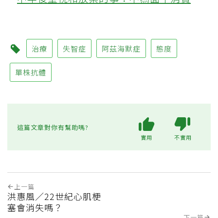
治療
失智症
阿茲海默症
態度
單株抗體
這篇文章對你有幫助嗎?
實用
不實用
上一篇
洪惠風／22世紀心肌梗
塞會消失嗎？
下一篇