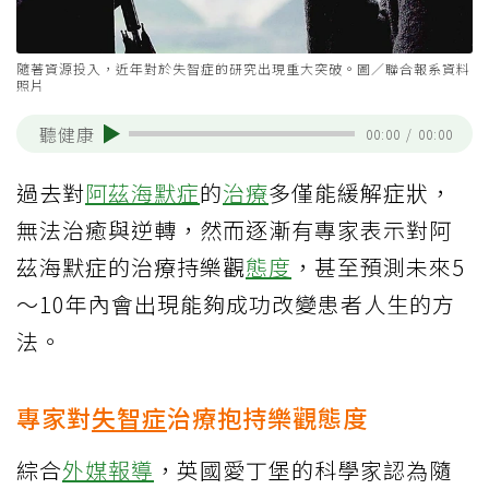
隨著資源投入，近年對於失智症的研究出現重大突破。圖／聯合報系資料
照片
聽健康
00:00
/
00:00
過去對
阿茲海默症
的
治療
多僅能緩解症狀，
無法治癒與逆轉，然而逐漸有專家表示對阿
茲海默症的治療持樂觀
態度
，甚至預測未來5
～10年內會出現能夠成功改變患者人生的方
法。
專家對
失智症
治療抱持樂觀態度
綜合
外媒報導
，英國愛丁堡的科學家認為隨