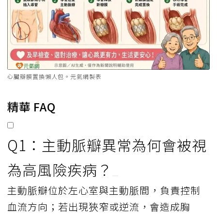
心臟瓣膜置換懶人包。元氣網製表
精華 FAQ
Q1：主動脈瓣異常為何會被視
為高風險疾病？
主動脈瓣位於左心室與主動脈間，負責控制
血流方向；若出現狹窄或逆流，會造成胸