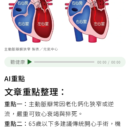
主動脈瓣膜狹窄 製表／元氣中心
聽健康
00:00
/
00:00
AI重點
文章重點整理：
重點一：
主動脈瓣常因老化鈣化狹窄或逆
流，嚴重可致心衰竭與猝死。
重點二：
65歲以下多建議傳統開心手術，機