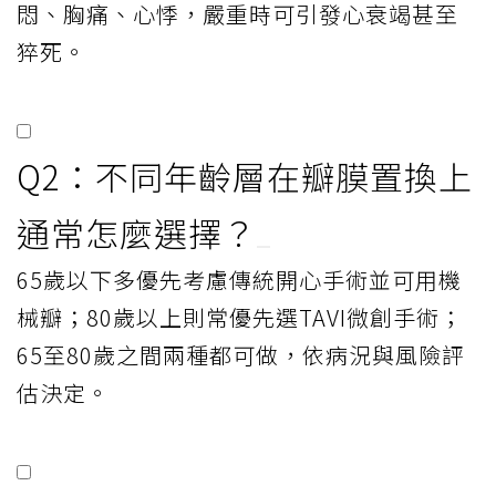
悶、胸痛、心悸，嚴重時可引發心衰竭甚至
猝死。
Q2：不同年齡層在瓣膜置換上
通常怎麼選擇？
65歲以下多優先考慮傳統開心手術並可用機
械瓣；80歲以上則常優先選TAVI微創手術；
65至80歲之間兩種都可做，依病況與風險評
估決定。