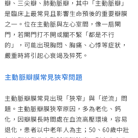
瓣、三尖瓣、肺動脈瓣，其中「主動脈瓣」
是臨床上最常見且影響生命預後的重要瓣膜
之一。位在主動脈與左心室間，像一扇閘
門，若閘門打不開或關不緊「都是不行
的」，可能出現胸悶、胸痛、心悸等症狀，
嚴重時將引起心衰竭及猝死。
主動脈瓣膜常見狹窄問題
主動脈瓣膜常見出現「狹窄」與「逆流」問
題。主動脈瓣膜狹窄原因，多為老化、鈣
化，因瓣膜長時間處在血流高壓環境，容易
退化，患者以中老年人為主；50、60歲中壯