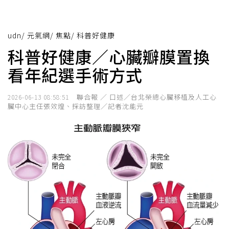
udn
/
元氣網
/
焦點
/
科普好健康
科普好健康／心臟瓣膜置換
看年紀選手術方式
聯合報 ／ 口述／台北榮總心臟移植及人工心
2026-06-13 08:58:51
臟中心主任張效煌、採訪整理／記者沈能元