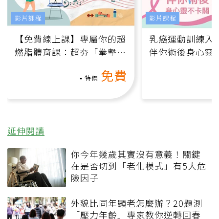
影片課程
影片課程
【免費線上課】專屬你的超
乳癌運動訓練入門
燃脂體育課：超夯「拳擊有
伴你術後身心靈
氧」高壓族在家釋放壓力無
上影音課）
免費
負擔
特價
延伸閱讀
你今年幾歲其實沒有意義！關鍵
在是否切到「老化模式」有5大危
險因子
外貌比同年顯老怎麼辦？20題測
「壓力年齡」專家教你逆轉回春