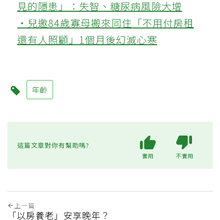
見的隱患」：失智、糖尿病風險大增
‧兒邀84歲寡母搬來同住「不用付房租
還有人照顧」1個月後幻滅心寒
年齡
這篇文章對你有幫助嗎?
實用
不實用
上一篇
「以房養老」安享晚年？