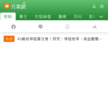
焦點
養生
失智論壇
醫療
百科
影音
40歲前停經要注意！研究：停經愈早，高血壓風險
快訊
恐增加