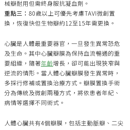
械瓣耐用但需終身服抗凝血劑。
重點三：
80歲以上可優先考慮TAVI微創置
換，恢復快但生物瓣約12至15年需更換。
心臟是人體最重要器官，一旦發生異常恐危
及生命。其中心臟瓣膜為保持血流暢通的重
要組織，隨著
年齡
增長，卻可能出現狹窄與
逆流的情形。當人體心臟瓣膜發生異常時，
多採行修補或置換治療方式。瓣膜置換手術
分為傳統及微創兩種方式，將依患者年紀、
病情等選擇不同術式。
人體心臟共有4個瓣膜，包括主動脈瓣、二尖