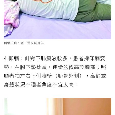
側躺拍痰。圖／洪友誠提供
4.仰躺：針對下肺痰液較多，患者採仰躺姿
勢，在腳下墊枕頭，使骨盆微高於胸部；照
顧者拍左右下側胸壁（肋骨外側），高齡或
身體狀況不穩者角度不宜太高。