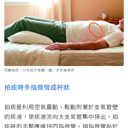
仰躺拍痰，AI生成示意圖。圖／洪友誠提供
拍痰時手指微彎成杯狀
拍痰是利用空氣震動，鬆動附著於支氣管壁
的痰液，使痰液流向大支氣管集中排出。拍
痰時的手勢應維持四指微彎，拇指微彎貼於