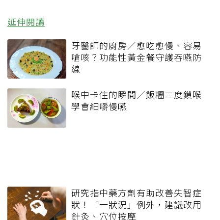
延伸閱讀
牙醫師的廚房／愈吃愈慢、容易
嗆咳？功能性黃金餐守護吞嚥防
線
喉中卡住的瞬間／飯糰三度鎖喉
學會細嚼慢嚥
研究指中藥方劑有助改善失智症
狀！「一狀況」例外，建議改用
針灸、穴位按摩