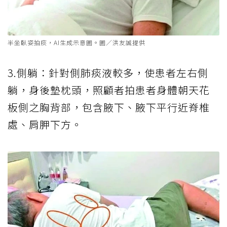
半坐臥姿拍痰，AI生成示意圖。圖／洪友誠提供
3.側躺：針對側肺痰液較多，使患者左右側
躺，身後墊枕頭，照顧者拍患者身體朝天花
板側之胸背部，包含腋下、腋下平行近脊椎
處、肩胛下方。