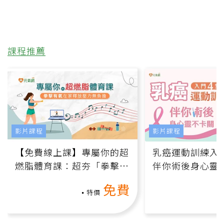
課程推薦
影片課程
影片課程
【免費線上課】專屬你的超
乳癌運動訓練入門
燃脂體育課：超夯「拳擊有
伴你術後身心靈
氧」高壓族在家釋放壓力無
上影音課）
免費
負擔
特價