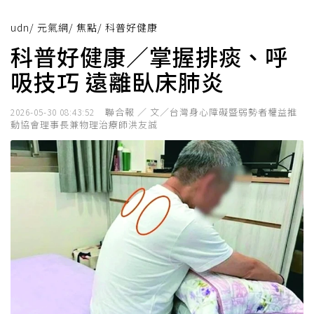
udn
/
元氣網
/
焦點
/
科普好健康
科普好健康／掌握排痰、呼
吸技巧 遠離臥床肺炎
聯合報 ／ 文／台灣身心障礙暨弱勢者權益推
2026-05-30 08:43:52
動協會理事長兼物理治療師洪友誠