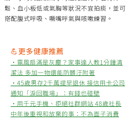
鬆、血小板低或氣胸等狀況不宜拍痰，並可
搭配腹式呼吸、噘嘴呼氣與咳嗽練習。
💪更多健康推薦
‧電風扇滿是灰塵？家事達人教1分鐘清
潔法 多加一物還能防髒汙附著
‧45歲男存2千萬提早退休 接信用卡公司
通知「淚回職場」：有錢也碰壁
‧用千元手機、拒絕社群網站 48歲社長
中年後重視和放棄的事：不為面子消費