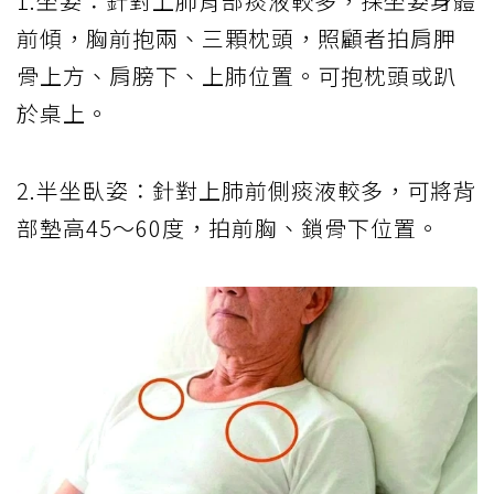
1.坐姿：針對上肺背部痰液較多，採坐姿身體
前傾，胸前抱兩、三顆枕頭，照顧者拍肩胛
骨上方、肩膀下、上肺位置。可抱枕頭或趴
於桌上。
2.半坐臥姿：針對上肺前側痰液較多，可將背
部墊高45～60度，拍前胸、鎖骨下位置。