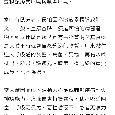
並搭配腹式呼吸與噘嘴呼氣。
家中有臥床者，最怕因為痰液累積導致肺
炎；一般人重感冒時，痰是可怕的病菌產
物。到底什麼是痰？是有害物質嗎？其實痰
是人體平時就會自然分泌的物質，用來黏住
進入呼吸道的灰塵、病菌、異物，再藉咳嗽
排出，所以，稱痰為人體第一道防線的重要
成員，也不為過。
當人體因虛弱、活動力不足或肺部疾病喪失
排痰能力，痰液便會持續累積，使呼吸道阻
塞、呼吸更費力。惡性循環下，患者更無力