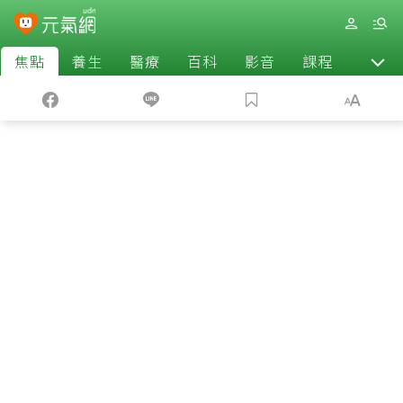
焦點
養生
醫療
百科
影音
課程
退休