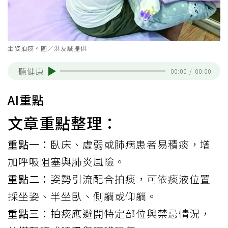
坐姿拍痰。圖／洪友誠提供
聽健康
00:00
/
00:00
AI重點
文章重點整理：
重點一：
臥床、虛弱或肺病患者易積痰，增
加呼吸阻塞與肺炎風險。
重點二：
姿勢引流配合拍痰，可依痰液位置
採坐姿、半坐臥、側躺或仰躺。
重點三：
拍痰應避開特定部位與禁忌情況，