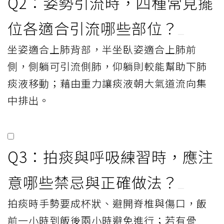
Q2：姿勢引流時，四種常見擺
位各適合引流哪些部位？
坐姿適合上肺背部，半坐臥姿適合上肺前
側，側躺可引流側肺，仰躺則較能幫助下肺
痰液移動；藉由重力讓痰液朝大氣道流向集
中排出。
Q3：拍痰與呼吸練習時，應注
意哪些禁忌與正確做法？
拍痰時手勢要成杯狀、避開脊椎與傷口，飯
前一小時到飯後兩小時避免進行；若有骨