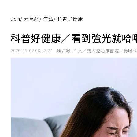
udn
/
元氣網
/
焦點
/
科普好健康
科普好健康／看到強光就哈
2026-05-02 08:52:27
聯合報 ／ 文／義大癌治療醫院耳鼻喉