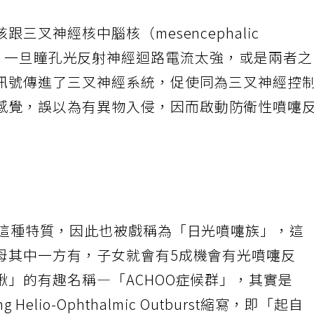
三叉神經核中腦核（mesencephalic
）比鄰而居。一旦瞳孔光反射神經迴路電流太強，或是兩者
訊號傳進了三叉神經系統，促使同為三叉神經控
感覺，誤以為有異物入侵，因而啟動防衛性噴嚏
備這種特質，因此也被戲稱為「日光噴嚏族」，這
母其中一方有，子女就會有5成機會有光噴嚏反
」的有趣名稱—「ACHOO症候群」，其實是
ling Helio-Ophthalmic Outburst縮寫，即「起自