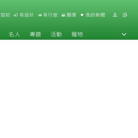
好如初
有設計
有行旅
願景
我的新聞
名人
專題
活動
寵物