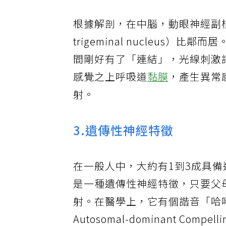
根據解剖，在中腦，動眼神經副核跟
trigeminal nucleus
間剛好有了「連結」，光線刺激
感覺之上呼吸道
黏膜
，產生異常
射。
3.遺傳性神經特徵
在一般人中，大約有1到3成具
是一種遺傳性神經特徵，只要父
射。在醫學上，它有個諧音「哈啾
Autosomal-dominant Compel