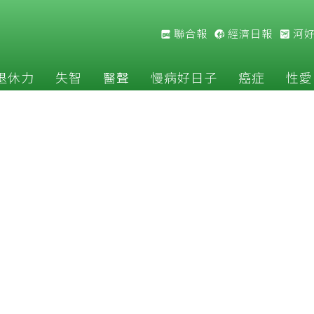
聯合報
經濟日報
河
退休力
失智
醫聲
慢病好日子
癌症
性愛