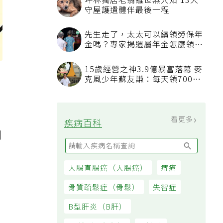
坪林獨居老翁離世無人知 13犬
守屋護遺體伴最後一程
先生走了，太太可以續領勞保年
金嗎？專家揭遺屬年金怎麼領，
看順位還要看資格
15歲經營之神3.9億暴富落幕 麥
克風少年蘇友謙：每天領700元
過日子
看更多
疾病百科
例
，
，
大腸直腸癌（大腸癌）
痔瘡
骨質疏鬆症（骨鬆）
失智症
B型肝炎（B肝）