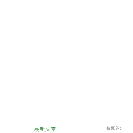
之
制
反
看更多
最新文章