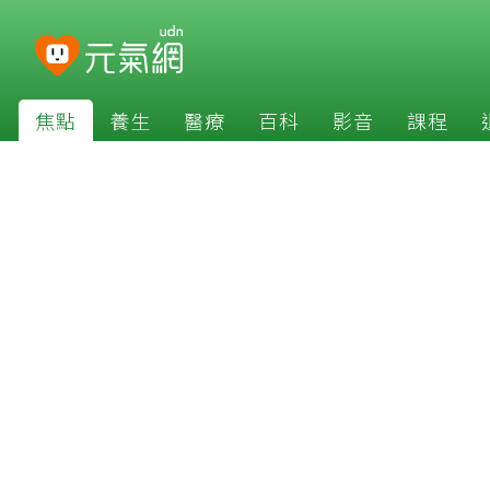
焦點
養生
醫療
百科
影音
課程