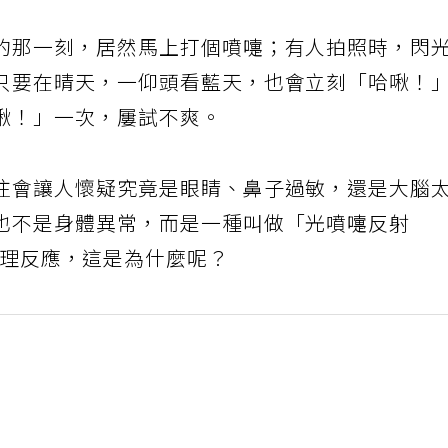
的那一刻，居然馬上打個噴嚏；有人拍照時，閃
只要在晴天，一仰頭看藍天，也會立刻「哈啾！
啾！」一次，屢試不爽。
往會讓人懷疑究竟是眼睛、鼻子過敏，還是大腦
也不是身體異常，而是一種叫做「光噴嚏反射
x）」的生理反應，這是為什麼呢？