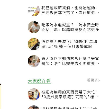
我已經戒菸戒酒，也開始運動，
三高數值都正常了，為什麼還不
能停藥？
吃飯喝水能減重？「喝水黃金時
間點」曝，喝錯時機反而吃更多
通膨壓力未減 7月物價CPI年增
率2.54% 連三個月破警戒線
親人臨終不知道該說什麼？安寧
醫師：陪伴比完美告別更重要，
4句話值得及早說出口
看更多
大家都在看
被認為無用的東西反幫了大忙！
50歲婦慶幸沒隨手丟棄的3樣物
品