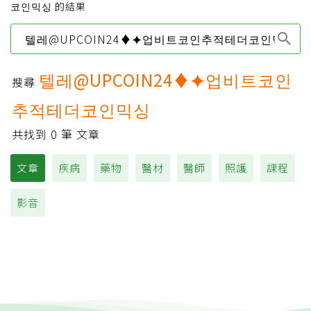
코인믹싱 的結果
Type 1 or more
characters for results.
텔레@UPCOIN24♦⯌업비트코인
搜尋
추적테더코인믹싱
共找到
0
筆 文章
文章
疾病
藥物
醫材
醫師
照護
課程
影音