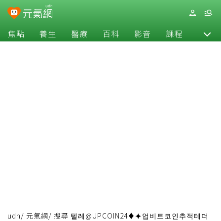
焦點
養生
醫療
百科
影音
課程
退休
udn
/
元氣網
/
搜尋 텔레@UPCOIN24♦⯌업비트코인추적테더