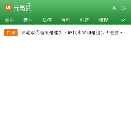
焦點
養生
醫療
百科
影音
課程
退休
果乾取代糖果是進步、取代水果卻是退步！營養師
快訊
揭果乾堅果常見健康陷阱