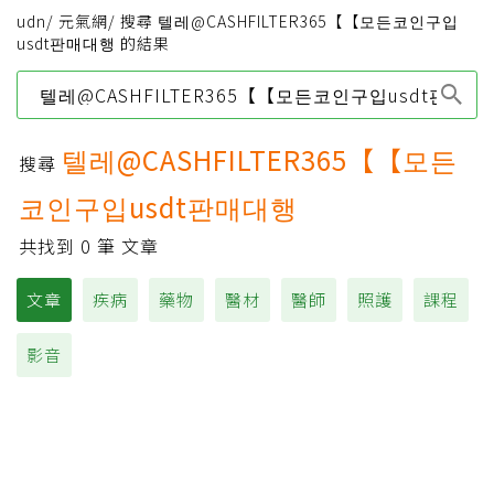
udn
/
元氣網
/
搜尋 텔레@CASHFILTER365【【모든코인구입
usdt판매대행 的結果
Type 1 or more
characters for results.
텔레@CASHFILTER365【【모든
搜尋
코인구입usdt판매대행
共找到
0
筆 文章
文章
疾病
藥物
醫材
醫師
照護
課程
影音