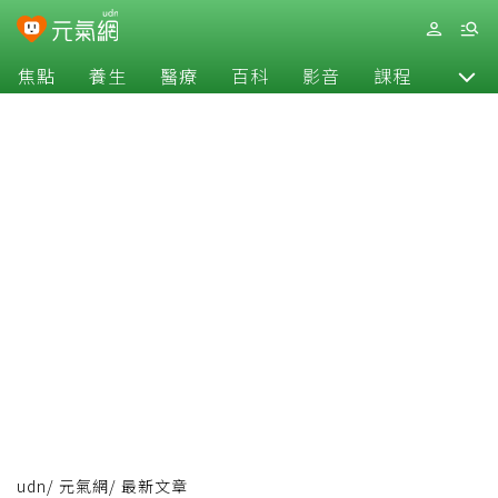
焦點
養生
醫療
百科
影音
課程
退休
udn
/
元氣網
/
最新文章