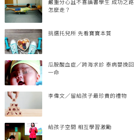
嚴重分心且不喜讀書學生 成功之路
怎麼走？
挑選托兒所 先看寶寶本質
瓜胺酸血症／跨海求診 泰病嬰挽回
一命
李偉文／留給孩子最珍貴的禮物
給孩子空間 相互學習激勵