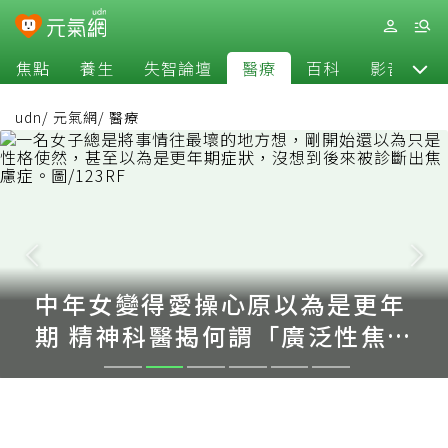
焦點
養生
失智論壇
醫療
百科
影音
udn
/
元氣網
/
醫療
中年女變得愛操心原以為是更年
期 精神科醫揭何謂「廣泛性焦
慮症」