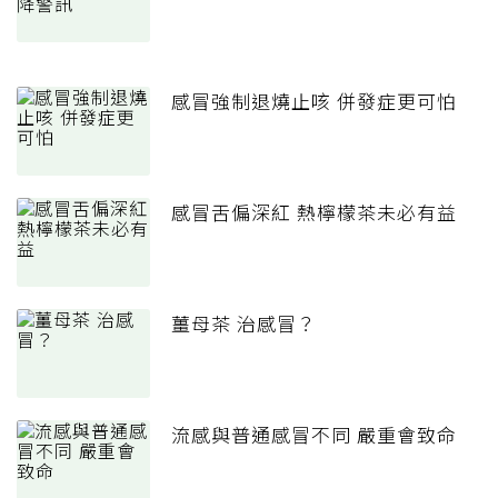
感冒強制退燒止咳 併發症更可怕
感冒舌偏深紅 熱檸檬茶未必有益
薑母茶 治感冒？
流感與普通感冒不同 嚴重會致命