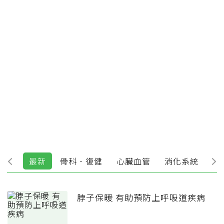
最新
骨科．復健
心臟血管
消化系統
精
脖子保暖 有助預防上呼吸道疾病