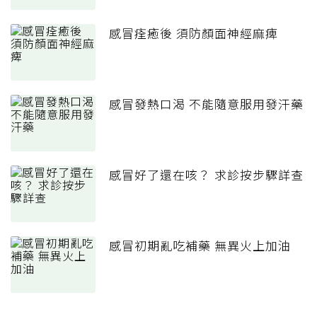
感冒痊癒後 須防顏面神經麻痺
感冒發熱口渴 不能隨意服用發汗藥
感冒好了還在咳？ 求診按步驟詳查
感冒初期亂吃補藥 無異火上加油