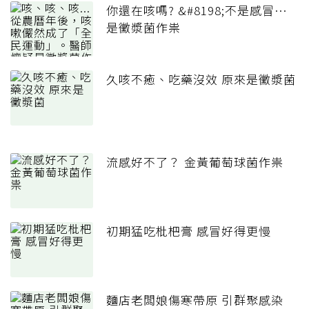
你還在咳嗎? &#8198;不是感冒…
是黴漿菌作祟
久咳不癒、吃藥沒效 原來是黴漿菌
流感好不了？ 金黃葡萄球菌作祟
初期猛吃枇杷膏 感冒好得更慢
麵店老闆娘傷寒帶原 引群聚感染