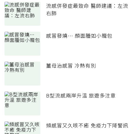
流感併發症最致命 醫師建議：左流
右肺
感冒發燒… 顏面腫如小籠包
薑母治感冒 冷熱有別
B型流感兩岸升溫 旅遊多注意
頻感冒又久咳不癒 免疫力下降警訊