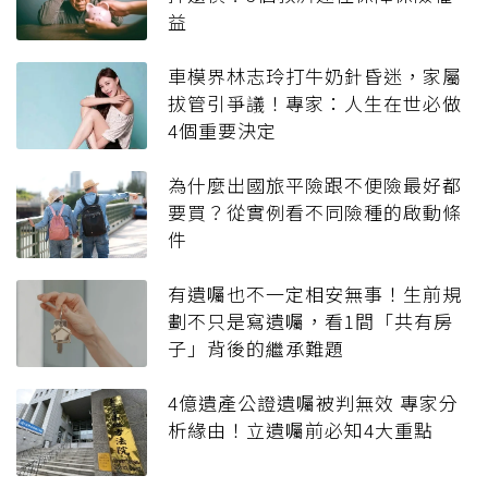
益
車模界林志玲打牛奶針昏迷，家屬
拔管引爭議！專家：人生在世必做
4個重要決定
為什麼出國旅平險跟不便險最好都
要買？從實例看不同險種的啟動條
件
有遺囑也不一定相安無事！生前規
劃不只是寫遺囑，看1間「共有房
子」背後的繼承難題
4億遺產公證遺囑被判無效 專家分
析緣由！立遺囑前必知4大重點