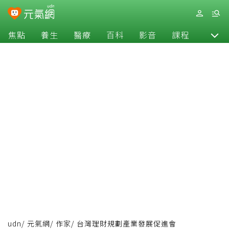
焦點
養生
醫療
百科
影音
課程
退休
udn
/
元氣網
/
作家
/
台灣理財規劃產業發展促進會