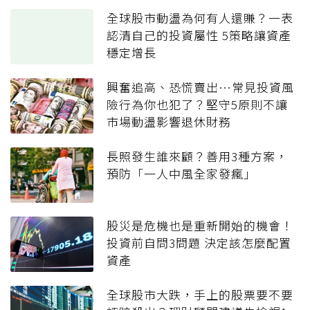
全球股市動盪為何有人還賺？一表
認清自己的投資屬性 5策略讓資產
穩定增長
興奮追高、恐慌賣出…常見投資風
險行為你也犯了？堅守5原則不讓
市場動盪影響退休財務
長照發生誰來顧？善用3種方案，
預防「一人中風全家發瘋」
股災是危機也是重新開始的機會！
投資前自問3問題 決定該怎麼配置
資產
全球股市大跌，手上的股票要不要