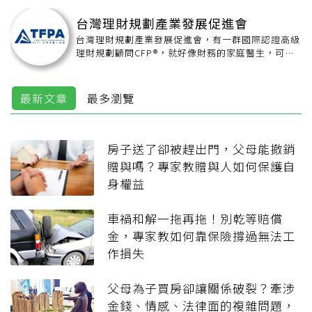
台灣理財規劃產業發展促進會
台灣理財規劃產業發展促進會，有一群國際認證高級
理財規劃顧問CFP®，就好像財務的家庭醫生，可以
依個案診斷及建議。 官方網站https://tfpa-
cfp.org.tw
最新文章
最多瀏覽
房子送了卻被趕出門，父母能撤銷
贈與嗎？專家教贈與人如何保護自
身權益
車禍和解一拖再拖！別乾等賠償
金，專家教如何靠保險撐過無法工
作損失
父母為子買房卻讓關係破裂？牽涉
金錢、情感、法律面的複雜問題，