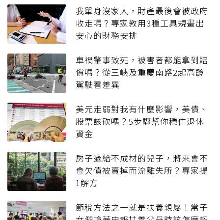
我單身沒家人，財產最後會被政府
收走嗎？專家教用3種工具規畫出
安心的財務安排
車禍肇事致死，被害者都能拿到賠
償嗎？從三峽及重慶南路2起高齡
駕駛看差異
美元走弱對我有什麼影響，美債、
股票該砍嗎？5步驟幫你穩住退休
資金
房子過給不成材的兒子，將來會不
會欠債被賣掉而流離失所？專家提
1解方
節稅方法之一就是扶養親屬！當子
女們搶著申報扶養父母時該怎麼認