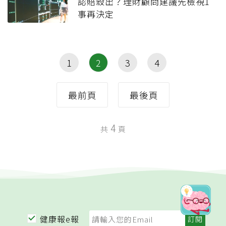
認賠殺出？理財顧問建議先檢視1
事再決定
1
2
3
4
最前頁
最後頁
4
共
頁
健康報e報