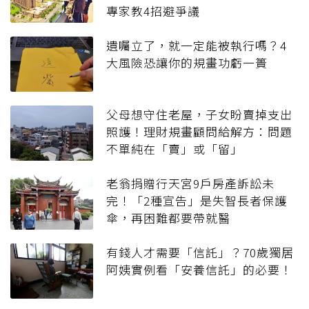
專家教4招避爭議
遺囑立了，就一定能被執行嗎？4
大風險恐讓你的規畫功虧一簣
父母想守住老屋，子女盼賣掉支出
照護！理財規畫顧問給解方：問題
不單純在「賣」或「留」
老翁捐贈行天宮9戶房產訴訟未
完！「2種宣告」是失智長者保護
傘，再困難都要帶就醫
有錢人才需要「信託」？70歲獨居
阿姨實例看「安養信託」的必要！