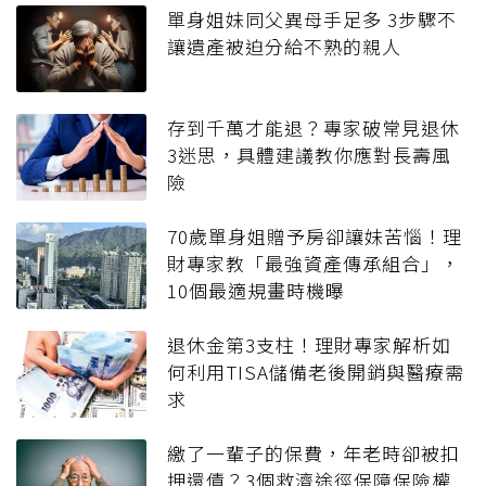
單身姐妹同父異母手足多 3步驟不
讓遺產被迫分給不熟的親人
存到千萬才能退？專家破常見退休
3迷思，具體建議教你應對長壽風
險
70歲單身姐贈予房卻讓妹苦惱！理
財專家教「最強資產傳承組合」，
10個最適規畫時機曝
退休金第3支柱！理財專家解析如
何利用TISA儲備老後開銷與醫療需
求
繳了一輩子的保費，年老時卻被扣
押還債？3個救濟途徑保障保險權