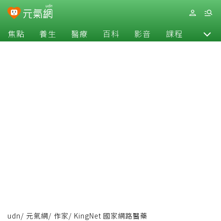
焦點
養生
醫療
百科
影音
課程
退休
udn
/
元氣網
/
作家
/
KingNet 國家網路醫藥