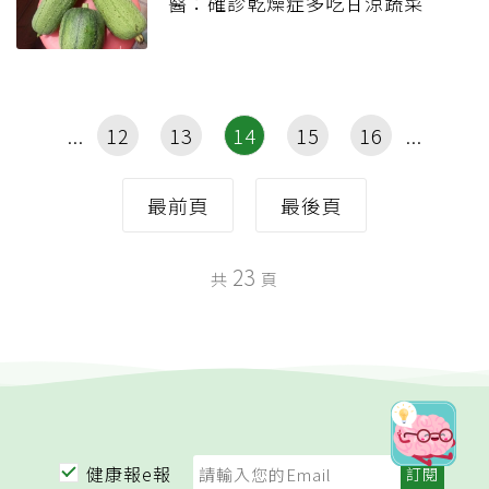
醫：確診乾燥症多吃甘涼蔬菜
12
13
14
15
16
最前頁
最後頁
23
共
頁
健康報e報