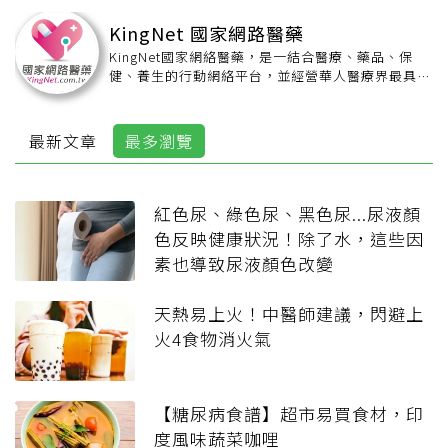
KingNet 國家網路醫藥
KingNet國家網絡醫藥，是一結合醫療、藥品、保
健、養生的行動網絡平台，並經營華人醫療界最具規
模醫藥諮詢，擁有1500位專業醫療人員，提供民眾
在線免費醫療諮詢，致力健康醫療衛教之推廣，深受
民眾與醫界信賴。 網站擁有超過6萬筆中西藥藥典，
最新文章
最多瀏覽
及上萬筆常見疾病及醫護名詞，破解艱深的醫療與用
藥相關專有名詞，讓醫療更貼近群眾！
【KingNet國家網路醫藥網站】：
https://www.kingnet.com.tw
紅色尿、綠色尿、黑色尿...尿液顏
【KingNet國家網路醫藥粉絲團】：
色反映健康狀況！除了水，這些因
https://www.facebook.com/kingmedical/
素也導致尿液顏色改變
天熱易上火！中醫師建議，閃避上
火4食物消火氣
【糖尿病食譜】超市易買食材，印
度風味蔬菜咖哩