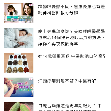
躁鬱跟憂鬱不同、焦慮憂慮也有差
精神科醫師教你分辨
晚上失眠怎麼辦？美國睡眠醫學學
會點名14個提升睡眠品質的方法，
讓你不再夜夜數綿羊
她44歲卵巢衰退 中醫助她自然懷孕
汗皰疹癢到睡不著？中醫有解
口乾舌燥難道是更年期報到？ 中