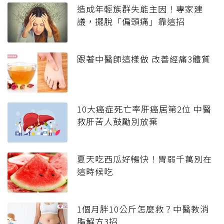
造成年輕族群失能主因！專家建
議，擺脫「偏頭痛」靠這招
跟著中醫師這樣做 改善經痛3體質
10大癌症死亡率肝癌居第2位 中醫
救肝苦人鼓勵別放棄
夏天吃西瓜好暢快！胃弱千萬別在
這時候吃
1個月胖10公斤怎麼救？中醫教消
脂解方3招