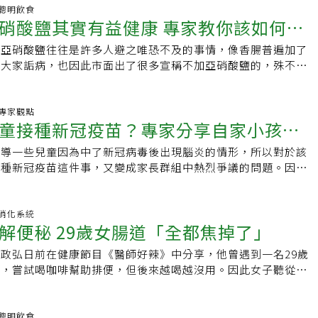
14 聰明飲食
硝酸鹽其實有益健康 專家教你該如何安
與亞硝酸鹽往往是許多人避之唯恐不及的事情，像香腸普遍加了
被大家詬病，也因此市面出了很多宣稱不加亞硝酸鹽的，殊不知
他的食安風險，參考前文香腸可以不加亞硝酸鹽嗎？
08 專家觀點
童接種新冠疫苗？專家分享自家小孩打
報導一些兒童因為中了新冠病毒後出現腦炎的情形，所以對於該
接種新冠疫苗這件事，又變成家長群組中熱烈爭議的問題。因為
友的班級中擔任委員，所以了解很多爸媽的顧慮與心
47 消化系統
解便秘 29歲女腸道「全都焦掉了」
政弘日前在健康節目《醫師好辣》中分享，他曾遇到一名29歲
秘，嘗試喝咖啡幫助排便，但後來越喝越沒用。因此女子聽從朋
路偏方「咖啡灌腸法」，結果造成血便，在做了直
35 聰明飲食