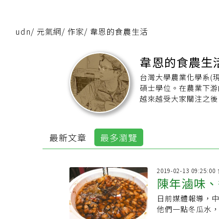
udn
/
元氣網
/
作家
/
韋恩的食農生活
韋恩的食農生
台灣大學農業化學系(
碩士學位。在農業下游的食
越來越受大家關注之後
不好。而且近來看到在
的現象，所以希望把正
http://www.agrifood.
最新文章
最多瀏覽
2019-02-13 09:25
陳年滷味、
日前媒體報導，中
癌
他們一點冬瓜水，