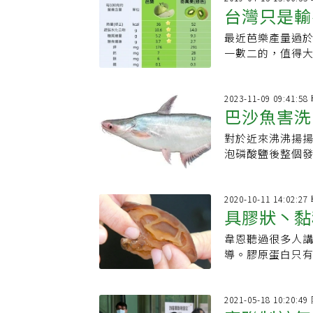
台灣只是輸
最近芭樂產量過
倍
一數二的，值得大家趁此大好時機
2023-11-09 09:41:
巴沙魚害洗
對於近來沸沸揚
告訴你真相
泡磷酸鹽後整個
疾病等，「我好
2020-10-11 14:02:
具膠狀丶黏
韋恩聽過很多人
辨
導。膠原蛋白只
沒有格魯特的，
2021-05-18 10:20