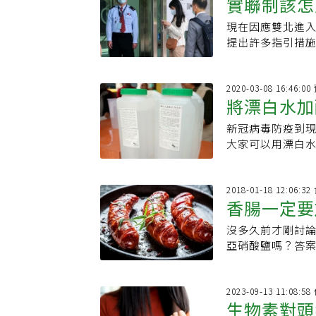
實聯制該怎
現在因應雙北進
提出許多指引措
足跡(電話號碼與
2020-03-08 16:46:
將漂白水加
新冠病毒防疫到
要學
大家可以用漂白
上可行，但是由
2018-01-18 12:06
香腸一定要
沒多久前才剛討論
加！
亞硝酸鹽嗎？答案
然後很自豪的說
面上英式香腸 11
2023-09-13 11:08
生物素對頭