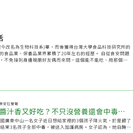
活
現今改名為生物科技系)畢，而後獲得台灣大學食品科技研究所的
品業、保養品業界累積了20年左右的經歷。 自從食安問題
，不免接到身邊親朋好友偶而來問，這個能不能吃、用那個好
此領域，產業界、學術界、政府官方、媒體出現許多奇奇怪怪
確知識傳達給大家，以抵抗網路不實謠言。
life/
:00 食安拉警報
醬汁香又好吃？不只沒營養還會中毒致
國廣東中山一名女子近日想給家裡的3個孩子降火氣，於是餵了
結果3名孩子全部中毒，被送入加護病房。女子認為，她自醃的