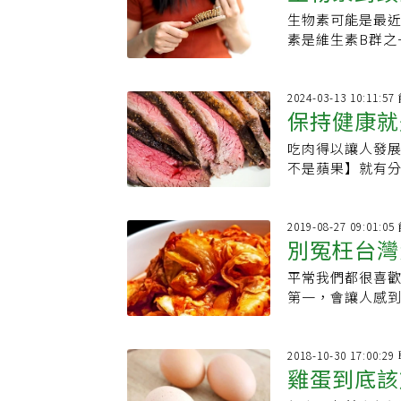
生物素可能是最
蛋會影響吸
素是維生素B群之
代謝，維護皮膚
乏可能導致皮膚
疹）、結膜炎、
2024-03-13 10:11
保持健康就
感、疲勞、憂鬱
吃肉得以讓人發
大科學原因
不是蘋果】就有
類。烹煮，讓人更
好處，史上第一隻
根據研究，在經
2019-08-27 09:01
別冤枉台灣
吃，是不是充滿了
是非常相關的，所
平常我們都很喜
這樣生火烤肉，
第一，會讓人感
烤肉或加工肉品
2018-10-30 17:00:
雞蛋到底該