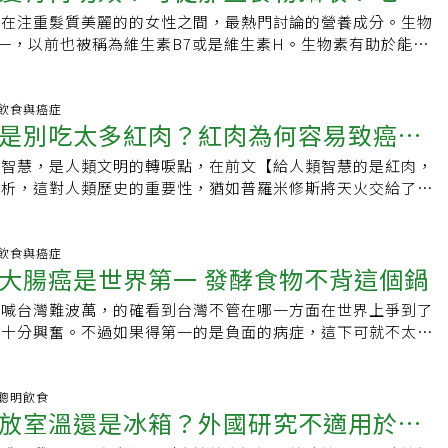
近在注重髮質美麗的的女性之間，最熱門討論的營養成分。生物
收
一，以前也被稱為維生素B7或是維生素H。生物素有助於能量
和黏膜健康，對胺基酸和脂質的分解和代謝也有幫助。生物素缺
與頭髮的多種症狀，包括脫髮、禿頭、白髮增加、皮膚炎（如濕
舌炎、過敏等。此外，生物素缺乏也可能影響神經系統導致無力
:57 飲食與癌症
是別吃太多紅肉？紅肉為何容易致癌的5
、蒼白、噁心、運動失調、肌肉疼痛、抽搐、神經緊張等症狀。
展智慧，是人類文明的轉唳點，在前文【給人類智慧的是紅肉，
分析，這對人類歷史的重要性，猶如普羅米修斯將天火交給了人
容易得到肉裡的營養。 其實經過教育，就連猩猩都知道烹煮的
猩猩界的小當家，莫過於這隻叫作坎茲Kanzi的侏儒黑猩猩了，
過教導之後，他懂得自己用打火機生火，然後自己烤肉、煎東西
:05 飲食與癌症
大腸癌是世界第一 發酵食物不背這個鍋
智慧呢？ 但是吃太多肉類，尤其是紅肉，確實與大腸癌等癌症
以不要吃太多紅肉是公認健康的原則。 為何紅肉容易致癌 但是
歡喊台灣難波萬，的確看到台灣不管在哪一方面在世界上爭到了
從此就開起了肉食的負擔之門。根據許多大型研究，吃肉尤其是
到十分興奮。不過如果得第一的是負面的病症，這下可就不太好
，與致癌特別是大腸癌息息相關。但是一開
了，而且如果還是因為冤枉得第一，那就更糟糕了。 日前有
29 聰明飲食
放室溫還是冰箱？外國研究不適用於台