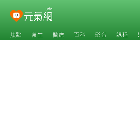
焦點
養生
醫療
百科
影音
課程