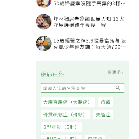
50歲婦慶幸沒隨手丟棄的3樣物
品
坪林獨居老翁離世無人知 13犬
守屋護遺體伴最後一程
15歲經營之神3.9億暴富落幕 麥
克風少年蘇友謙：每天領700元
過日子
看更多
疾病百科
大腸直腸癌（大腸癌）
痔瘡
骨質疏鬆症（骨鬆）
失智症
B型肝炎（B肝）