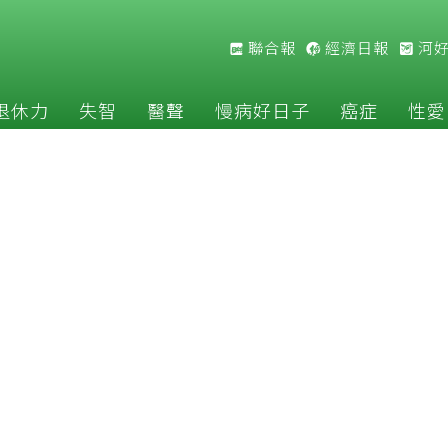
聯合報
經濟日報
河
退休力
失智
醫聲
慢病好日子
癌症
性愛