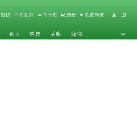
好如初
有設計
有行旅
願景
我的新聞
名人
專題
活動
寵物