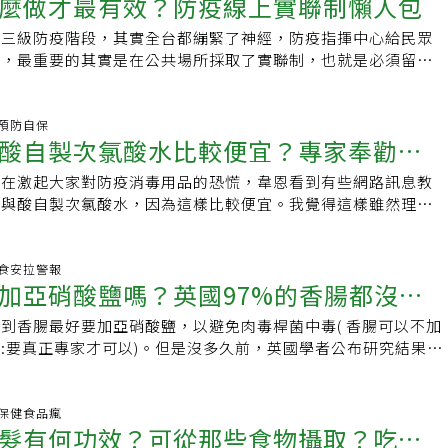
麼做才最有效？防疫線上實聯制懶人包
入三級防疫階段，其實全台都繃緊了神經，防疫指揮中心給民眾
施，最重要的其實是在公共場所採取了實聯制，也就是必須留下
姓名)，以協助疫調。實聯制做得好是幫助自己，
00 預防自保
酸自製次氯酸水比較便宜？專家奉勸不
現在激起大家對防疫消毒用品的恐慌，韋恩看到有些網路訊息教
水與酸自製次氯酸水，因為這樣比較便宜。我覺得這樣雖然理論
非專業人士操作很危險，建議沒專業知識與專業器材
:32 食安拉警報
加亞硝酸鹽嗎？英國97%的香腸都沒
到香腸最好要加亞硝酸鹽，以避免肉毒桿菌中毒( 香腸可以不加
:要真正專家才可以)。但是沒多久前，英國學者公布研究結果，
，我們不列顛王國式的香腸是不用加亞硝酸鹽的。此研究調查市
7 個香腸品牌，結果高達 97% 不含亞硝酸鹽類!!
:58 保健食品瘋
髮有何功效？可從那些食物攝取？吃生