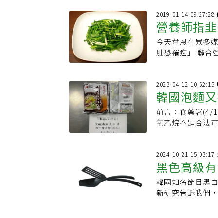
退冰加點溫水就可
2019-01-14 09:27
採買打果汁，喝
營養師指韭
感覺氣色變好，
惰，持之以恆。 
今天韋恩在眾多
肚恐罹癌」 聯合
又短，因此常在
2023-04-12 10:52:
韓國泡麵又
前言：食藥署(4
用環氧乙烷
氧乙烷不是合法
運。韓國泡麵近
2024-10-21 15:03
黑色高級有
韓國知名節目黑
有致癌物殘
新研究告訴我們
接觸的餐具、包