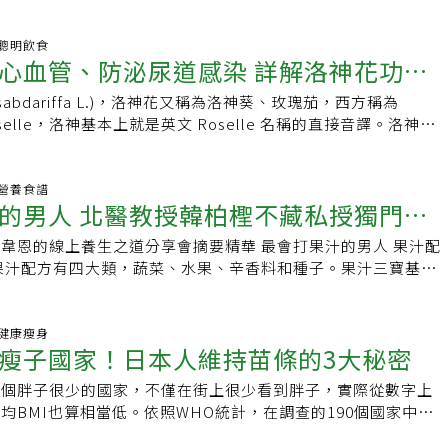
、生津止渴，於是在上月28日傍晚6時30
35 聰明飲食
心血管、防泌尿道感染 詳解洛神花功效
s sabdariffa L.)，洛神花又稱為洛神葵、玫瑰茄，西方稱為
是Roselle，洛神基本上就是英文 Roselle 名稱的直接音譯。洛神花
21 營養食譜
的男人 北醫教授韓柏檉不藏私授獨門養
韋恩的線上養生之道分享會摘要精華 最會打果汁的男人 果汁配
及抗癌秘訣
果汁配方有四大類，蔬菜、水果、辛香料和種子。果汁三寶基本
蘿蔔、牛番茄；這三種蔬菜，植化素有1000種，另外再加檸
、蘋果、蘆筍、菠菜、西洋芹都是常打的內容。 另外辛香料加
粉、黑胡椒粉、薑粉；另青菜會加香菜，基本就有10幾20種；
32 健康瘦身
瘦子國家！日本人維持苗條的3大秘密
、亞麻籽增加纖維，喝下去腸道比較滑潤，幫助排便；也可依照
甚至偶爾加些金門高粱，增加風味與樂趣，把最營養的部分、質
是個胖子很少的國家，不僅在街上很少看到胖子，實際從數字上
量元素與礦物質喝下去，保持最完整。 每天打每天喝，一天約
均BMI也算相當低。依照WHO統計，在調查的190個國家中，
00cc，這幾年人懶了，身體狀況較好，喝比較少，平均一周喝三四
22.6，居於已開發國家最低的，在所有
C保養。早上打了2000CC，分幾天喝掉，其他放冰箱，拿出來稍微