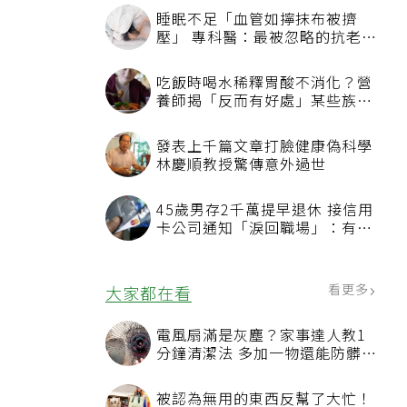
睡眠不足「血管如擰抹布被擠
壓」 專科醫：最被忽略的抗老方
法
吃飯時喝水稀釋胃酸不消化？營
養師揭「反而有好處」某些族群
才要禁
發表上千篇文章打臉健康偽科學
林慶順教授驚傳意外過世
45歲男存2千萬提早退休 接信用
卡公司通知「淚回職場」：有錢
也碰壁
看更多
大家都在看
電風扇滿是灰塵？家事達人教1
分鐘清潔法 多加一物還能防髒汙
附著
被認為無用的東西反幫了大忙！