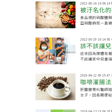
2022-08-16 10:06:
被汙名化的
食品裡的硝酸鹽
全攝取
亞硝酸鈉就一直
這樣反而造成其
2022-05-29 10:14:
該不該讓兒
近來因為媒體有
莫德納經驗
不該讓家中兒童
我們家有在小朋
2019-06-12 09:25:
咖啡灌腸法
肝膽腸胃科醫師錢
女子，因長期便
友建議，採用網
2019-04-13 15:06: