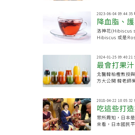
冬瓜水能清熱降火
2023-06-04 09:44:
降血脂、護
洛神花(Hibiscu
及食用禁忌
Hibiscus 或
是一種被廣泛
2024-01-25 09:40:
最會打果汁
北醫韓柏檉教授與
生果汁配方
方大公開 韓老師
配方為甜菜根、胡
檬、奇異果，土豆
的是薑黃粉、肉桂
2018-04-22 10:05:
吃這些打造
再加些黑白芝麻
個人喜好加減，
眾所周知，日本
畫素、營養素、微
來看，日本國民平
1500cc到20
日本平均BMI才
天，每天500C