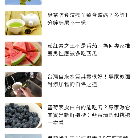
綠茶防食道癌？致食道癌？多等1
分鐘結果不一樣
茄紅素之王不是番茄！為何專家推
薦男性應該多吃西瓜
台灣自來水質其實很好！專家教面
對添加物的自保之道
藍莓表皮白白的能吃嗎？專家曝它
其實是新鮮指標：藍莓清洗和挑選
一次看
農藥滲入玉米梗很毒？5年前郭董