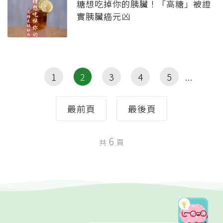
糖想吃掉你的胰臟！「高糖」被證
實胰臟癌元凶
1
2
3
4
5
最前頁
最後頁
6
共
頁