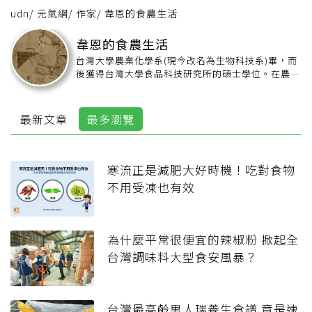
udn
/
元氣網
/
作家
/
韋恩的食農生活
韋恩的食農生活
台灣大學農業化學系(現今改名為生物科技系)畢，而
後獲得台灣大學食品科技研究所的碩士學位。在農業
下游的食品業、保養品業界累積了20年左右的經歷。
自從食安問題越來越受大家關注之後，不免接到身邊
親朋好友偶而來問，這個能不能吃、用那個好不好。
最新文章
最多瀏覽
而且近來看到在此領域，產業界、學術界、政府官
方、媒體出現許多奇奇怪怪的現象，所以希望把正確
知識傳達給大家，以抵抗網路不實謠言。
http://www.agrifood.life/
寒流正是減肥大好時機！吃對食物
不用受凍也有效
為什麼平常很便宜的辣椒粉 掀起全
台灣調味料大型食安風暴？
台灣最高齡男人瑞養生食譜 竟是速