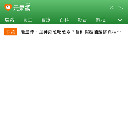
焦點
養生
醫療
百科
影音
課程
退休
能量棒、提神飲愈吃愈累？醫師揭越補越慘真相：
快訊
恐欠下疲勞債